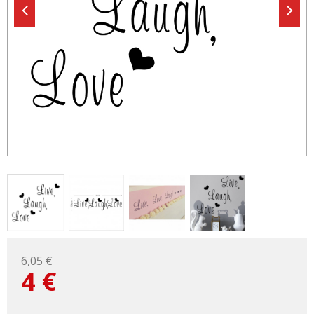
6,05 €
4
€