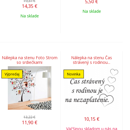
19,37 €
5,50
€
14,35
€
Na sklade
Na sklade
Nálepka na stenu Foto Strom
Nálepka na stenu Čas
so srdiečkami
strávený s rodinou...
Výpredaj
Novinka
13,22 €
10,15
€
11,90
€
Väčšinou skladom u nás na