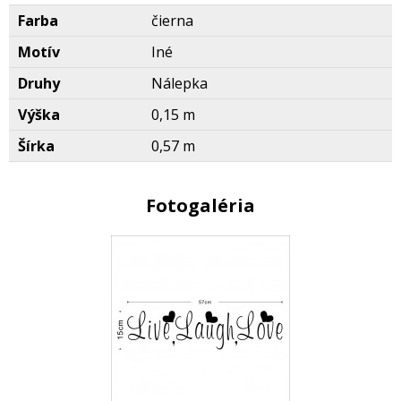
Farba
čierna
Motív
Iné
Druhy
Nálepka
Výška
0,15 m
Šírka
0,57 m
Fotogaléria