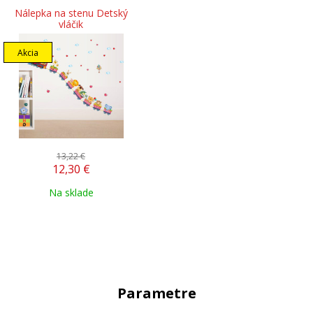
Nálepka na stenu Detský
vláčik
Akcia
13,22 €
12,30
€
Na sklade
Parametre