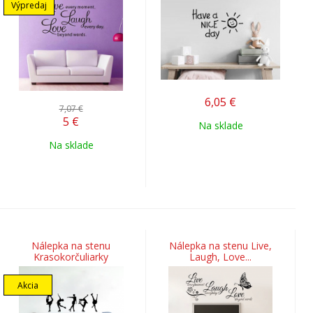
Výpredaj
6,05
€
7,07 €
5
€
Na sklade
Na sklade
Nálepka na stenu
Nálepka na stenu Live,
Krasokorčuliarky
Laugh, Love...
Akcia