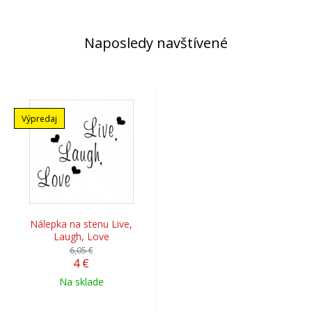
Naposledy navštívené
Výpredaj
Nálepka na stenu Live,
Laugh, Love
6,05 €
4 €
Na sklade