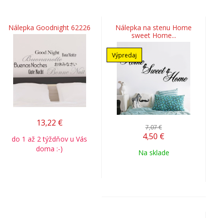
Nálepka Goodnight 62226
Nálepka na stenu Home
sweet Home...
Výpredaj
13,22
€
7,07 €
4,50
€
do 1 až 2 týždňov u Vás
doma :-)
Na sklade