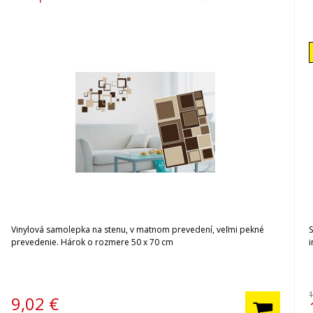
Vinylová samolepka na stenu, v matnom prevedení, veľmi pekné
prevedenie. Hárok o rozmere 50 x 70 cm
i
9,02
€