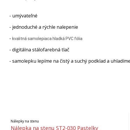
- umývateľné
- jednoduché a rýchle nalepenie
-
kvalitná samolepiaca hladká PVC fólia
- digitálna stálofarebná tlač
- samolepku lepíme na čistý a suchý podklad a uhladím
Nálepky na stenu
Nálepka na stenu ST2-030 Pastelky