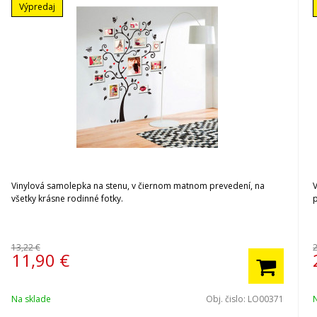
Výpredaj
Vinylová samolepka na stenu, v čiernom matnom prevedení, na
všetky krásne rodinné fotky.
13,22 €
11,90
€
Na sklade
Obj. čislo:
LO00371