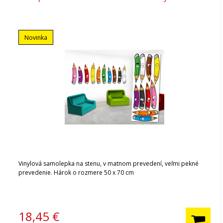
Novinka
Vinylová samolepka na stenu, v matnom prevedení, veľmi pekné
prevedenie. Hárok o rozmere 50 x 70 cm
18,45
€