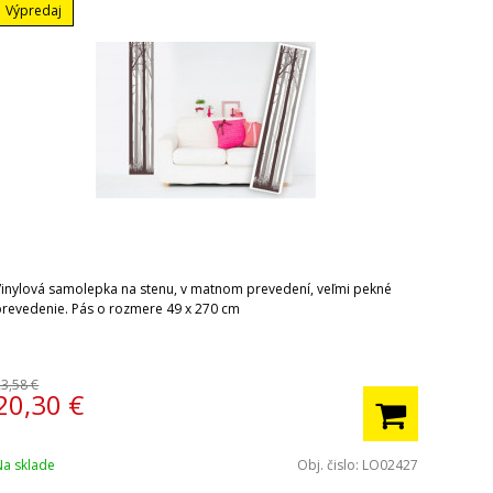
Výpredaj
Vinylová samolepka na stenu, v matnom prevedení, veľmi pekné
prevedenie. Pás o rozmere 49 x 270 cm
23,58 €
20,30
€
Na sklade
Obj. čislo:
LO02427