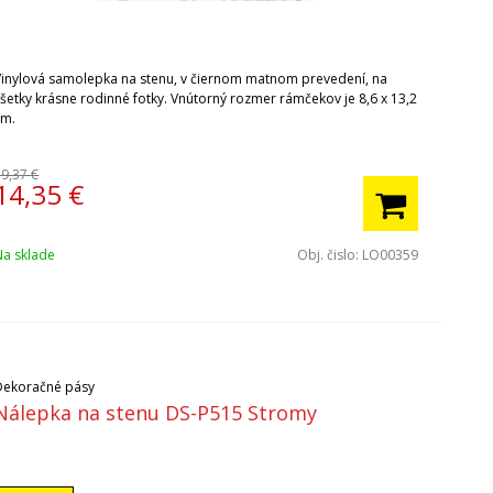
Vinylová samolepka na stenu, v čiernom matnom prevedení, na
všetky krásne rodinné fotky. Vnútorný rozmer rámčekov je 8,6 x 13,2
cm.
19,37 €
14,35
€
Na sklade
Obj. čislo:
LO00359
Dekoračné pásy
Nálepka na stenu DS-P515 Stromy