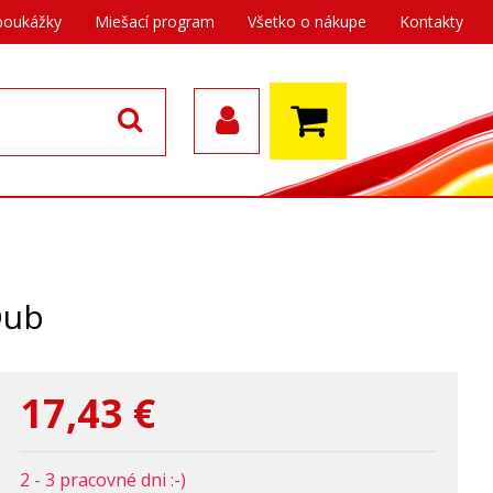
poukážky
Miešací program
Všetko o nákupe
Kontakty
Dub
17,43
€
2 - 3 pracovné dni :-)