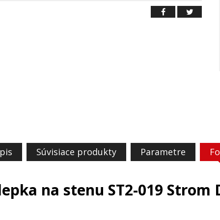
pis
Súvisiace produkty
Parametre
Fo
epka na stenu ST2-019 Strom