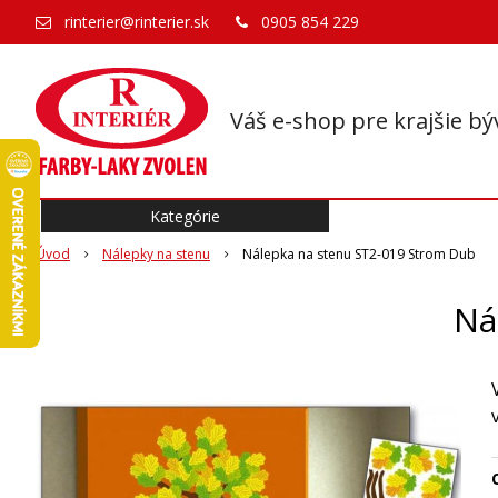
rinterier@rinterier.sk
0905 854 229
Váš e-shop pre krajšie bý
Kategórie
Úvod
Nálepky na stenu
Nálepka na stenu ST2-019 Strom Dub
Ná
O