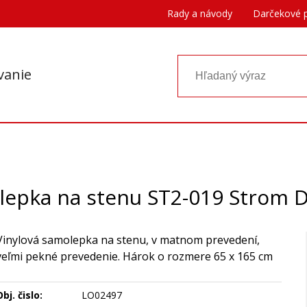
Rady a návody
Darčekové 
vanie
lepka na stenu ST2-019 Strom 
Vinylová samolepka na stenu, v matnom prevedení,
veľmi pekné prevedenie. Hárok o rozmere 65 x 165 cm
bj. čislo:
LO02497