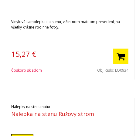
Vinylová samolepka na stenu, v čiernom matnom prevedení, na
všetky krásne rodinné fotky.
15,27
€
Čoskoro skladom
Obj. čislo:
LO0934
Nálepky na stenu natur
Nálepka na stenu Ružový strom