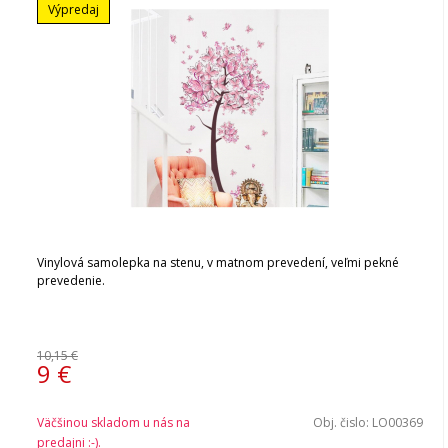
Výpredaj
Vinylová samolepka na stenu, v matnom prevedení, veľmi pekné
prevedenie.
10,15 €
9
€
Väčšinou skladom u nás na
Obj. čislo:
LO00369
predajni :-).