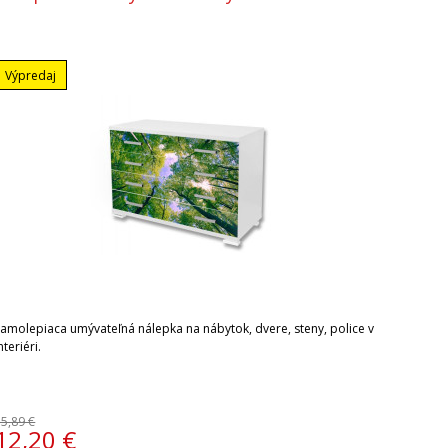
Výpredaj
Samolepiaca umývateľná nálepka na nábytok, dvere, steny, police v
nteriéri.
15,89 €
12,20
€