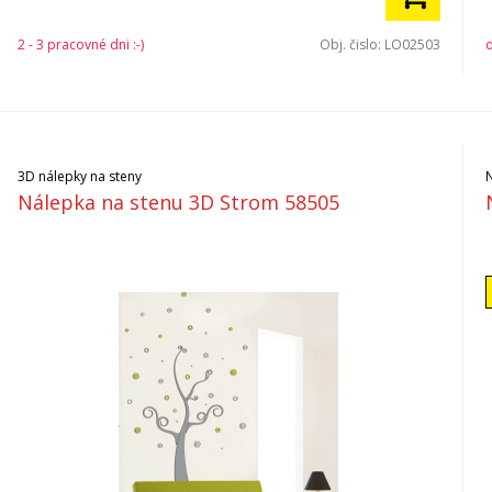
2 - 3 pracovné dni :-)
Obj. čislo:
LO02503
d
3D nálepky na steny
Nálepka na stenu 3D Strom 58505