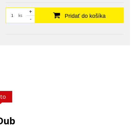
+
ks
Pridať do košíka
-
to
 Dub