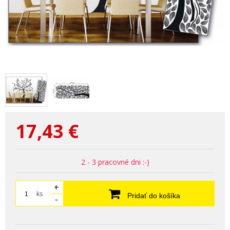
17,43
€
2 - 3 pracovné dni :-)
+
ks
Pridať do košíka
-