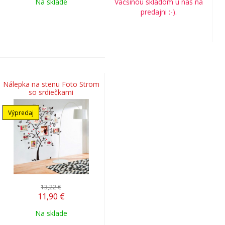
Na sklade
Väčšinou skladom u nás na
predajni :-).
Nálepka na stenu Foto Strom
so srdiečkami
Výpredaj
13,22 €
11,90
€
Na sklade