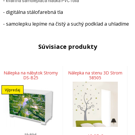
-
kvalitná samolepiaca hladká PVC fólia
- digitálna stálofarebná tla
- samolepku lepíme na čistý a suchý podklad a uhladíme
Súvisiace produkty
Nálepka na nábytok Stromy
Nálepka na stenu 3D Strom
DS-B25
58505
Výpredaj
15,89 €