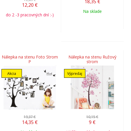
18,35
€
12,20
€
Na sklade
do 2 -3 pracovných dní :-)
Nálepka na stenu Foto Strom
Nálepka na stenu Ružový
P
strom
Akcia
Výpredaj
19,37 €
10,15 €
14,35
€
9
€