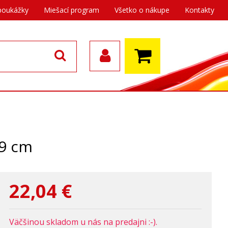
poukážky
Miešací program
Všetko o nákupe
Kontakty
19 cm
22,04
€
Väčšinou skladom u nás na predajni :-).