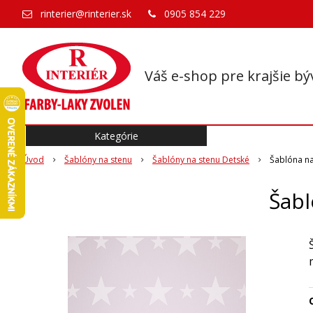
rinterier@rinterier.sk
0905 854 229
Váš e-shop pre krajšie bý
Kategórie
Úvod
Šablóny na stenu
Šablóny na stenu Detské
Šablóna na
Šabl
O