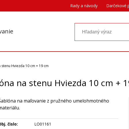
Rady a návody
Darčekové 
vanie
 stenu Hviezda 10 cm + 19 cm
óna na stenu Hviezda 10 cm + 
Šablóna na maľovanie z pružného umelohmotného
materiálu.
bj. čislo:
LO01161