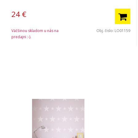
24
€
Väčšinou skladom u nás na
Obj. čislo:
LO01159
predajni :-).