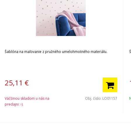
Šablóna na maľovanie z pružného umelohmotného materiálu.
25,11
€
Väčšinou skladom u nás na
Obj. čislo:
LO01157
predajni :-).