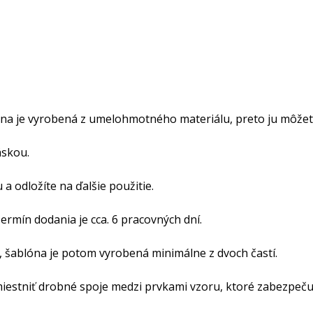
na je vyrobená z umelohmotného materiálu, preto ju môžete
áskou.
a odložíte na ďalšie použitie.
rmín dodania je cca. 6 pracovných dní.
, šablóna je potom vyrobená minimálne z dvoch častí.
iestniť drobné spoje medzi prvkami vzoru, ktoré zabezpečujú