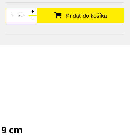
+
kus
Pridať do košíka
-
19 cm