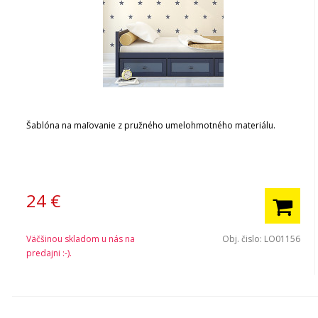
Šablóna na maľovanie z pružného umelohmotného materiálu.
24
€
Väčšinou skladom u nás na
Obj. čislo:
LO01156
predajni :-).