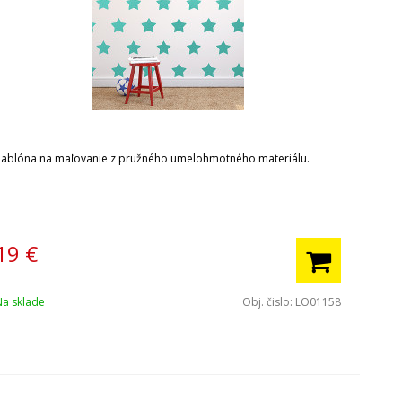
Šablóna na maľovanie z pružného umelohmotného materiálu.
19
€
Na sklade
Obj. čislo:
LO01158