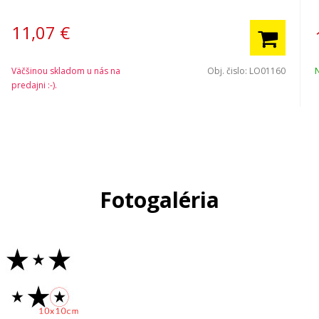
11,07
€
Väčšinou skladom u nás na
Obj. čislo:
LO01160
predajni :-).
Fotogaléria