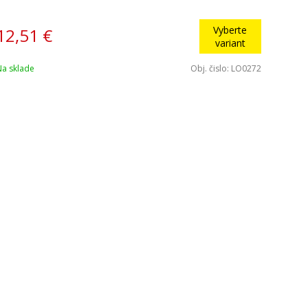
Vyberte
12,51
€
variant
Na sklade
Obj. čislo:
LO0272