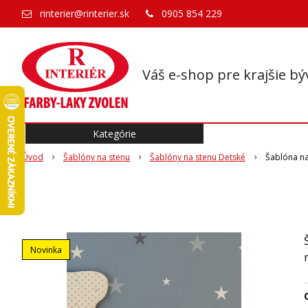
rinterier@rinterier.sk
0905 854 229
Váš e-shop pre krajšie bý
Kategórie
Úvod
Šablóny na stenu
Šablóny na stenu Detské
Šablóna na
Novinka
O