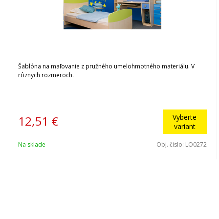
Šablóna na maľovanie z pružného umelohmotného materiálu. V
rôznych rozmeroch.
Vyberte
12,51
€
variant
Na sklade
Obj. čislo:
LO0272