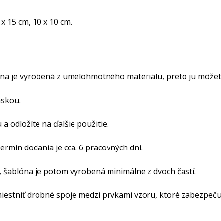
 x 15 cm, 10 x 10 cm.
na je vyrobená z umelohmotného materiálu, preto ju môžete
áskou.
a odložíte na ďalšie použitie.
rmín dodania je cca. 6 pracovných dní.
, šablóna je potom vyrobená minimálne z dvoch častí.
iestniť drobné spoje medzi prvkami vzoru, ktoré zabezpečujú