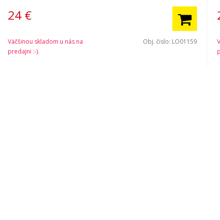
24
€
Väčšinou skladom u nás na
Obj. čislo:
LO01159
predajni :-).
p