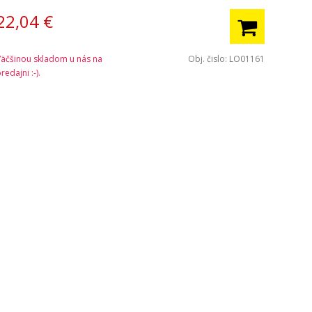
22,04
€
Väčšinou skladom u nás na
Obj. čislo:
LO01161
redajni :-).