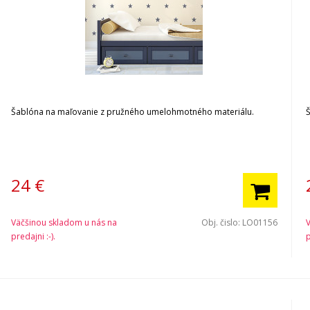
Šablóna na maľovanie z pružného umelohmotného materiálu.
24
€
Väčšinou skladom u nás na
Obj. čislo:
LO01156
predajni :-).
p