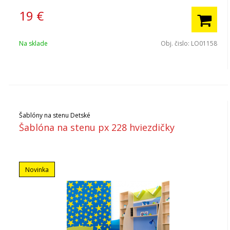
19
€
Na sklade
Obj. čislo:
LO01158
Šablóny na stenu Detské
Šablóna na stenu px 228 hviezdičky
Novinka