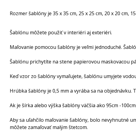
Rozmer šablóny je 35 x 35 cm, 25 x 25 cm, 20 x 20 cm, 15
Šablónu môžete použiť v interiéri aj exteriéri.
Maľovanie pomocou šablóny je veľmi jednoduché. Šabló
Šablónu prichytíte na stene papierovou maskovacou p
Keď vzor zo šablóny vymaľujete, šablónu umyjete vodou 
Hrúbka šablóny je 0,5 mm a vyrába sa na objednávku. Te
Ak je šírka alebo výška šablóny väčšia ako 95cm -100cm
Aby sa uľahčilo maľovanie šablóny, bolo nevyhnutné um
môžete zamaľovať malým štetcom.