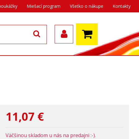
poukážky
Miešací program
Všetko o nákupe
Kontakty
11,07
€
Väčšinou skladom u nás na predajni :-).