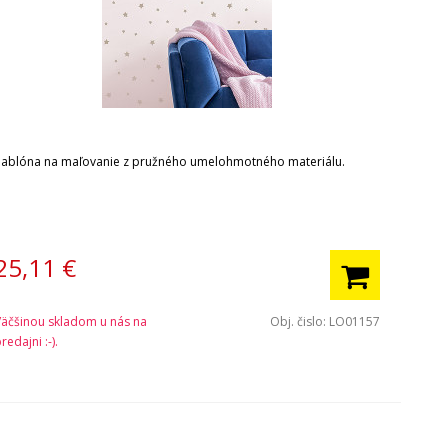
Šablóna na maľovanie z pružného umelohmotného materiálu.
25,11
€
Väčšinou skladom u nás na
Obj. čislo:
LO01157
redajni :-).