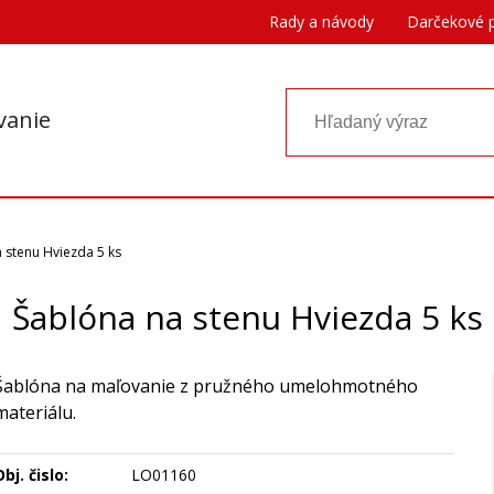
Rady a návody
Darčekové 
vanie
 stenu Hviezda 5 ks
Šablóna na stenu Hviezda 5 ks
Šablóna na maľovanie z pružného umelohmotného
materiálu.
bj. čislo:
LO01160