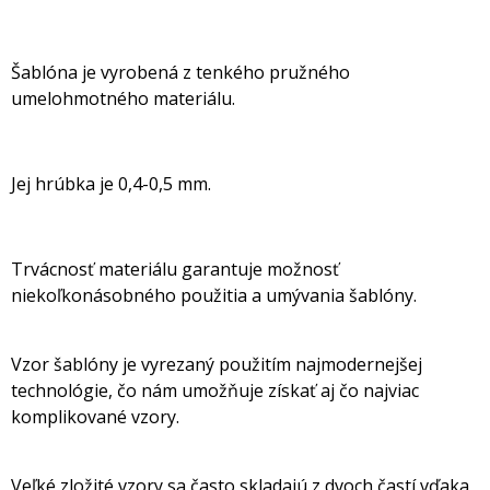
Šablóna je vyrobená z tenkého pružného
umelohmotného materiálu.
Jej hrúbka je 0,4-0,5 mm.
Trvácnosť materiálu garantuje možnosť
niekoľkonásobného použitia a umývania šablóny.
Vzor šablóny je vyrezaný použitím najmodernejšej
technológie, čo nám umožňuje získať aj čo najviac
komplikované vzory.
Veľké zložité vzory sa často skladajú z dvoch častí vďaka