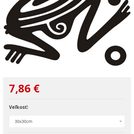
7,86
€
Veľkosť:
30x30cm