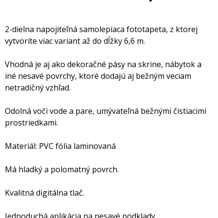
2-dielna napojiteľná samolepiaca fototapeta, z ktorej
vytvoríte viac variant až do dĺžky 6,6 m.
Vhodná je aj ako dekoračné pásy na skrine, nábytok a
iné nesavé povrchy, ktoré dodajú aj bežným veciam
netradičný vzhľad.
Odolná voči vode a pare, umývateľná bežnými čistiacimi
prostriedkami.
Materiál: PVC fólia laminovaná
Má hladký a polomatný povrch.
Kvalitná digitálna tlač.
Jednoduchá aplikácia na nesavé podklady.