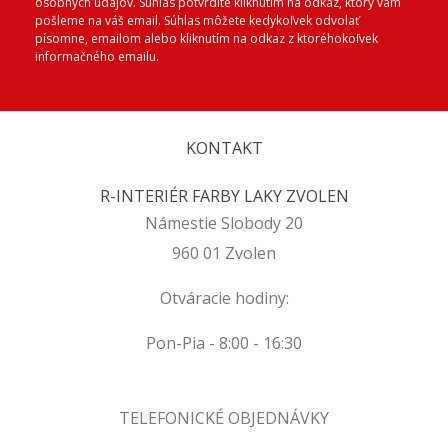
osobných údajov. Súhlas potvrdíte kliknutím na odkaz, ktorý vám
pošleme na váš email. Súhlas môžete kedykoľvek odvolať
písomne, emailom alebo kliknutím na odkaz z ktoréhokoľvek
informačného emailu.
KONTAKT
R-INTERIÉR FARBY LAKY ZVOLEN
Námestie Slobody 20
960 01 Zvolen
Otváracie hodiny:
Pon-Pia - 8:00 - 16:30
TELEFONICKÉ OBJEDNÁVKY