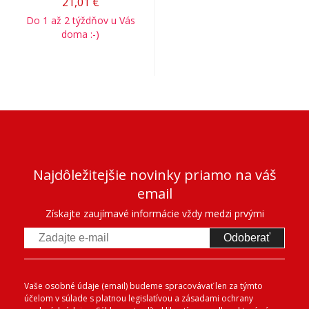
21,01 €
Do 1 až 2 týždňov u Vás
doma :-)
Najdôležitejšie novinky priamo na váš
email
Získajte zaujímavé informácie vždy medzi prvými
Odoberať
Vaše osobné údaje (email) budeme spracovávať len za týmto
účelom v súlade s platnou legislatívou a zásadami ochrany