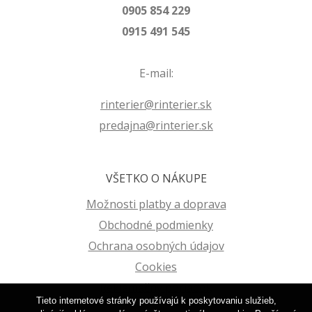
0905 854 229
0915 491 545
E-mail:
rinterier@rinterier.sk
predajna@rinterier.sk
VŠETKO O NÁKUPE
Možnosti platby a doprava
Obchodné podmienky
Ochrana osobných údajov
Cookies
Reklamačný poriadok
Tieto internetové stránky používajú k poskytovaniu služieb,