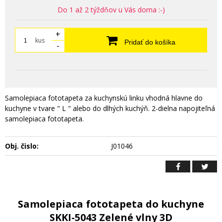
Do 1 až 2 týždňov u Vás doma :-)
+
kus
Pridať do košíka
-
Samolepiaca fototapeta za kuchynskú linku vhodná hlavne do
kuchyne v tvare " L " alebo do dlhých kuchýň. 2-dielna napojiteľná
samolepiaca fototapeta.
Obj. čislo:
J01046
Samolepiaca fototapeta do kuchyne
SKKI-5043 Zelené vlny 3D