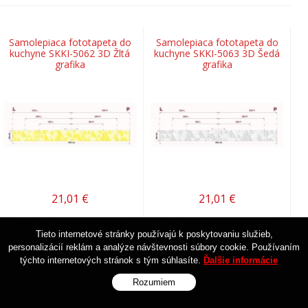
Samolepiaca fototapeta do
Samolepiaca fototapeta do
kuchyne SKKI-5062 3D Žltá
kuchyne SKKI-5063 3D Šedá
grafika
grafika
21,01
€
21,01
€
Do 1 až 2 týždňov u Vás
Do 1 až 2 týždňov u Vás
doma :-)
doma :-)
Tieto internetové stránky používajú k poskytovaniu služieb,
personalizácií reklám a analýze návštevnosti súbory cookie. Používaním
týchto internetových stránok s tým súhlasíte.
Ďalšie informácie
Rozumiem