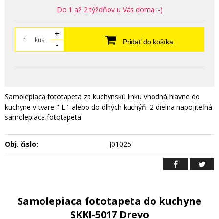
Do 1 až 2 týždňov u Vás doma :-)
+
kus
Pridať do košíka
-
Samolepiaca fototapeta za kuchynskú linku vhodná hlavne do
kuchyne v tvare " L " alebo do dlhých kuchýň. 2-dielna napojiteľná
samolepiaca fototapeta.
Obj. čislo:
J01025
Samolepiaca fototapeta do kuchyne
SKKI-5017 Drevo