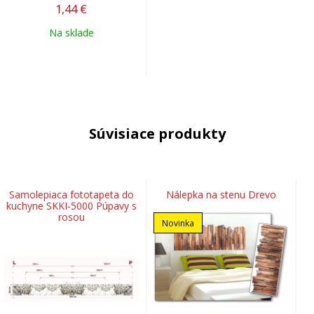
1,44
€
Na sklade
Súvisiace produkty
Samolepiaca fototapeta do
Nálepka na stenu Drevo
kuchyne SKKI-5000 Púpavy s
rosou
Novinka