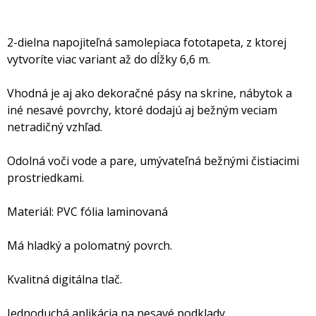
2-dielna napojiteľná samolepiaca fototapeta, z ktorej
vytvoríte viac variant až do dĺžky 6,6 m.
Vhodná je aj ako dekoračné pásy na skrine, nábytok a
iné nesavé povrchy, ktoré dodajú aj bežným veciam
netradičný vzhľad.
Odolná voči vode a pare, umývateľná bežnými čistiacimi
prostriedkami.
Materiál: PVC fólia laminovaná
Má hladký a polomatný povrch.
Kvalitná digitálna tlač.
Jednoduchá aplikácia na nesavé podklady.