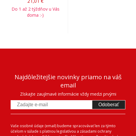
21,01 €
Do 1 až 2 týždňov u Vás
doma :-)
Najdôležitejšie novinky priamo na váš
email
Získajte zaujímavé informácie vždy medzi prvými
Odoberať
Vaše osobné údaje (email) budeme spracovávať len za týmto
účelom v súlade s platnou legislatívou a zásadami ochrany