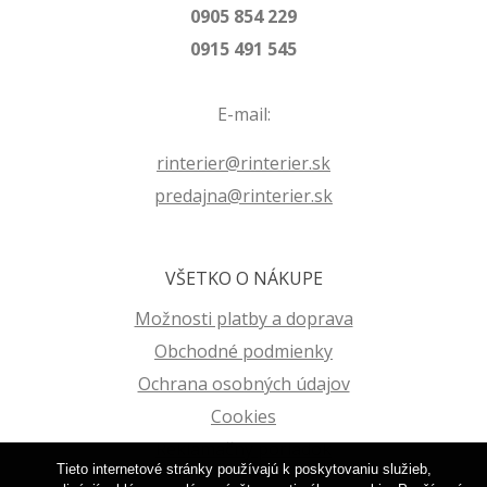
0905 854 229
0915 491 545
E-mail:
rinterier@rinterier.sk
predajna@rinterier.sk
VŠETKO O NÁKUPE
Možnosti platby a doprava
Obchodné podmienky
Ochrana osobných údajov
Cookies
Reklamačný poriadok
Tieto internetové stránky používajú k poskytovaniu služieb,