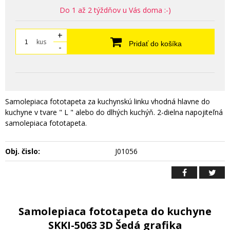
Do 1 až 2 týždňov u Vás doma :-)
+
kus
Pridať do košíka
-
Samolepiaca fototapeta za kuchynskú linku vhodná hlavne do
kuchyne v tvare " L " alebo do dlhých kuchýň. 2-dielna napojiteľná
samolepiaca fototapeta.
Obj. čislo:
J01056
Samolepiaca fototapeta do kuchyne
SKKI-5063 3D Šedá grafika