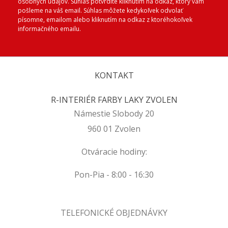
osobných údajov. Súhlas potvrdíte kliknutím na odkaz, ktorý vám
pošleme na váš email. Súhlas môžete kedykoľvek odvolať
písomne, emailom alebo kliknutím na odkaz z ktoréhokoľvek
informačného emailu.
KONTAKT
R-INTERIÉR FARBY LAKY ZVOLEN
Námestie Slobody 20
960 01 Zvolen
Otváracie hodiny:
Pon-Pia - 8:00 - 16:30
TELEFONICKÉ OBJEDNÁVKY