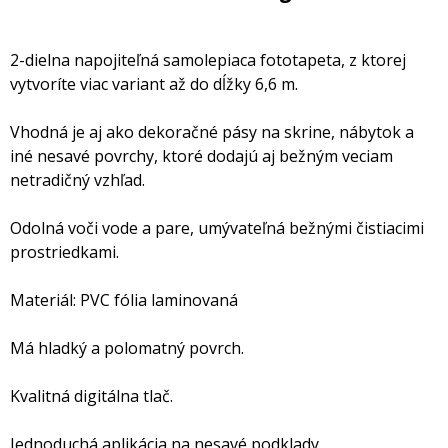
2-dielna napojiteľná samolepiaca fototapeta, z ktorej
vytvoríte viac variant až do dĺžky 6,6 m.
Vhodná je aj ako dekoračné pásy na skrine, nábytok a
iné nesavé povrchy, ktoré dodajú aj bežným veciam
netradičný vzhľad.
Odolná voči vode a pare, umývateľná bežnými čistiacimi
prostriedkami.
Materiál: PVC fólia laminovaná
Má hladký a polomatný povrch.
Kvalitná digitálna tlač.
Jednoduchá aplikácia na nesavé podklady.