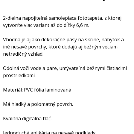
2-dielna napojiteľná samolepiaca fototapeta, z ktorej
vytvoríte viac variant až do dĺžky 6,6 m.
Vhodná je aj ako dekoračné pásy na skrine, nábytok a
iné nesavé povrchy, ktoré dodajú aj bežným veciam
netradičný vzhľad.
Odolná voči vode a pare, umývateľná bežnými čistiacimi
prostriedkami.
Materiál: PVC fólia laminovaná
Má hladký a polomatný povrch.
Kvalitná digitálna tlač.
Jednoduchá aplikácia na nesavé podklady.