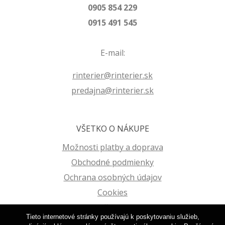
0905 854 229
0915 491 545
E-mail:
rinterier@rinterier.sk
predajna@rinterier.sk
VŠETKO O NÁKUPE
Možnosti platby a doprava
Obchodné podmienky
Ochrana osobných údajov
Cookies
Reklamačný poriadok
Tieto internetové stránky používajú k poskytovaniu služieb,