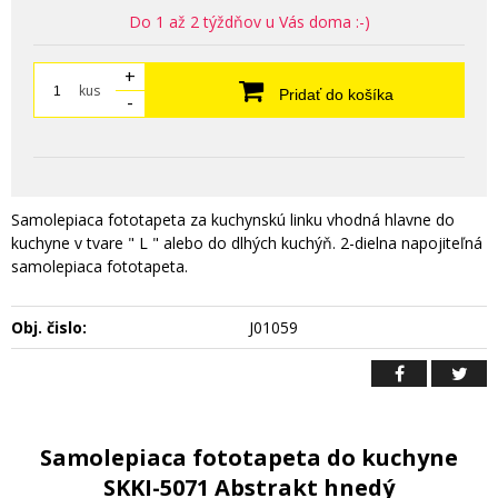
Do 1 až 2 týždňov u Vás doma :-)
+
kus
Pridať do košíka
-
Samolepiaca fototapeta za kuchynskú linku vhodná hlavne do
kuchyne v tvare " L " alebo do dlhých kuchýň. 2-dielna napojiteľná
samolepiaca fototapeta.
Obj. čislo:
J01059
Samolepiaca fototapeta do kuchyne
SKKI-5071 Abstrakt hnedý