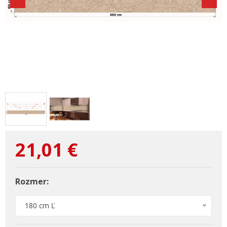
21,01
€
Rozmer:
180 cm Ľ