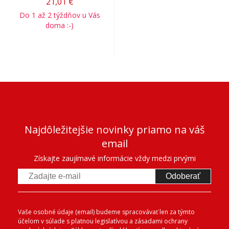
21,01 €
Do 1 až 2 týždňov u Vás
doma :-)
Najdôležitejšie novinky priamo na váš
email
Získajte zaujímavé informácie vždy medzi prvými
Odoberať
Vaše osobné údaje (email) budeme spracovávať len za týmto
účelom v súlade s platnou legislatívou a zásadami ochrany