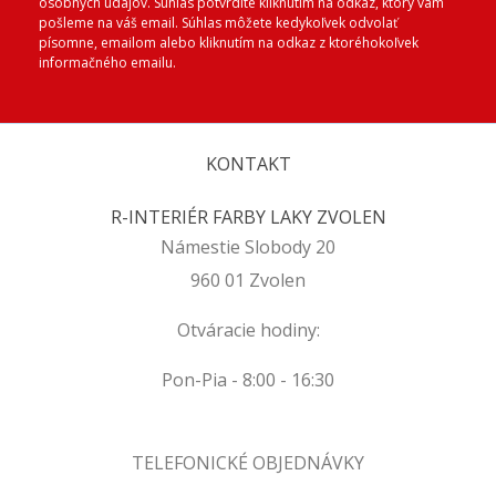
osobných údajov. Súhlas potvrdíte kliknutím na odkaz, ktorý vám
pošleme na váš email. Súhlas môžete kedykoľvek odvolať
písomne, emailom alebo kliknutím na odkaz z ktoréhokoľvek
informačného emailu.
KONTAKT
R-INTERIÉR FARBY LAKY ZVOLEN
Námestie Slobody 20
960 01 Zvolen
Otváracie hodiny:
Pon-Pia - 8:00 - 16:30
TELEFONICKÉ OBJEDNÁVKY