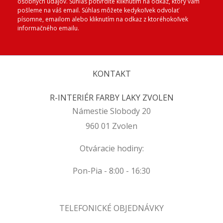
osobných údajov. Súhlas potvrdíte kliknutím na odkaz, ktorý vám
pošleme na váš email. Súhlas môžete kedykoľvek odvolať
písomne, emailom alebo kliknutím na odkaz z ktoréhokoľvek
informačného emailu.
KONTAKT
R-INTERIÉR FARBY LAKY ZVOLEN
Námestie Slobody 20
960 01 Zvolen
Otváracie hodiny:
Pon-Pia - 8:00 - 16:30
TELEFONICKÉ OBJEDNÁVKY