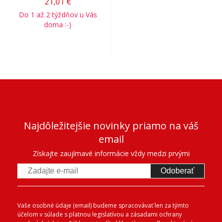
21,01 €
Do 1 až 2 týždňov u Vás
doma :-)
Najdôležitejšie novinky priamo na váš
email
Získajte zaujímavé informácie vždy medzi prvými
Odoberať
Vaše osobné údaje (email) budeme spracovávať len za týmto
účelom v súlade s platnou legislatívou a zásadami ochrany