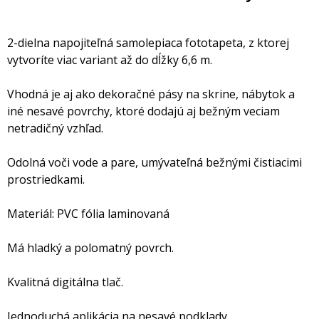
2-dielna napojiteľná samolepiaca fototapeta, z ktorej
vytvoríte viac variant až do dĺžky 6,6 m.
Vhodná je aj ako dekoračné pásy na skrine, nábytok a
iné nesavé povrchy, ktoré dodajú aj bežným veciam
netradičný vzhľad.
Odolná voči vode a pare, umývateľná bežnými čistiacimi
prostriedkami.
Materiál: PVC fólia laminovaná
Má hladký a polomatný povrch.
Kvalitná digitálna tlač.
Jednoduchá aplikácia na nesavé podklady.