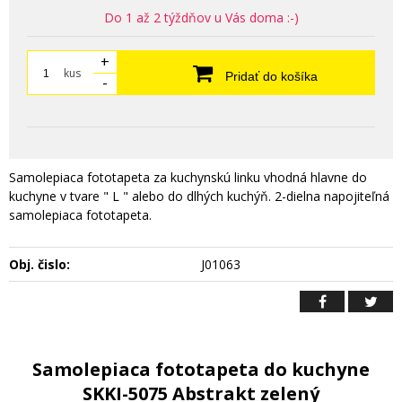
Do 1 až 2 týždňov u Vás doma :-)
+
kus
Pridať do košíka
-
Samolepiaca fototapeta za kuchynskú linku vhodná hlavne do
kuchyne v tvare " L " alebo do dlhých kuchýň. 2-dielna napojiteľná
samolepiaca fototapeta.
Obj. čislo:
J01063
Samolepiaca fototapeta do kuchyne
SKKI-5075 Abstrakt zelený