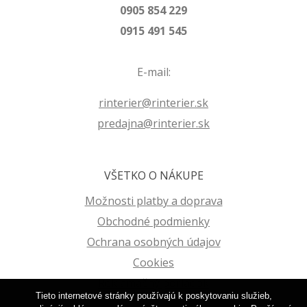
0905 854 229
0915 491 545
E-mail:
rinterier@rinterier.sk
predajna@rinterier.sk
VŠETKO O NÁKUPE
Možnosti platby a doprava
Obchodné podmienky
Ochrana osobných údajov
Cookies
Reklamačný poriadok
Tieto internetové stránky používajú k poskytovaniu služieb,