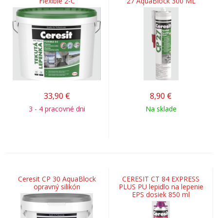
Flexible 2-C
27 AquaBlock 300 ML
33,90
€
8,90
€
3 - 4 pracovné dni
Na sklade
Ceresit CP 30 AquaBlock
CERESIT CT 84 EXPRESS
opravný silikón
PLUS PU lepidlo na lepenie
EPS dosiek 850 ml