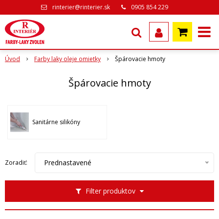
rinterier@rinterier.sk
0905 854 229
Úvod
Farby laky oleje omietky
Špárovacie hmoty
Špárovacie hmoty
Sanitárne silikóny
Prednastavené
Zoradiť:
Filter produktov