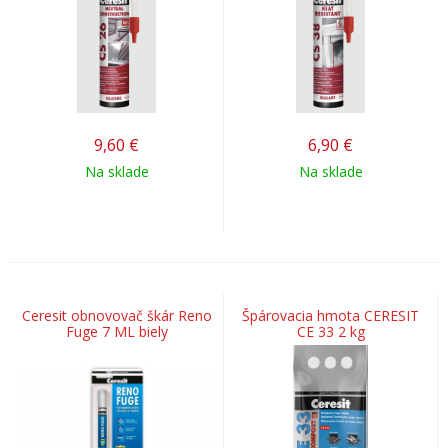
9,60
€
6,90
€
Na sklade
Na sklade
Ceresit obnovovač škár Reno
Špárovacia hmota CERESIT
Fuge 7 ML biely
CE 33 2 kg