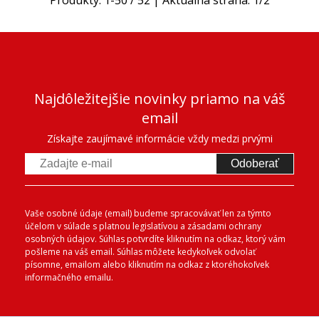
Produkty:
1
-
50
/
52
| Aktuálna strana:
1
/
2
Najdôležitejšie novinky priamo na váš
email
Získajte zaujímavé informácie vždy medzi prvými
Odoberať
Vaše osobné údaje (email) budeme spracovávať len za týmto
účelom v súlade s platnou legislatívou a zásadami ochrany
osobných údajov. Súhlas potvrdíte kliknutím na odkaz, ktorý vám
pošleme na váš email. Súhlas môžete kedykoľvek odvolať
písomne, emailom alebo kliknutím na odkaz z ktoréhokoľvek
informačného emailu.