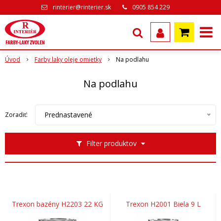
rinterier@rinterier.sk
0905 854 229
Úvod
Farby laky oleje omietky
Na podlahu
Na podlahu
Prednastavené
Zoradiť:
Filter produktov
Trexon bazény H2203 22 KG
Trexon H2001 Biela 9 L