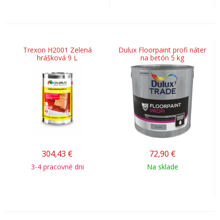
Trexon H2001 Zelená
Dulux Floorpaint profi náter
hrášková 9 L
na betón 5 kg
304,43
€
72,90
€
3-4 pracovné dni
Na sklade