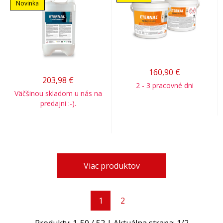
Novinka
160,90
€
203,98
€
2 - 3 pracovné dni
Väčšinou skladom u nás na
predajni :-).
Viac produktov
1
2