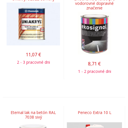
vodorovné dopravné
značenie
11,07
€
2 - 3 pracovné dni
8,71
€
1 - 2 pracovné dni
Eternal lak na betón RAL
Peneco Extra 10 L
7038 sivý