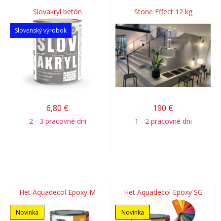
Slovakryl betón
Stone Effect 12 kg
Slovenský výrobok
6,80
€
190
€
2 - 3 pracovné dni
1 - 2 pracovné dni
Het Aquadecol Epoxy M
Het Aquadecol Epoxy SG
Novinka
Novinka