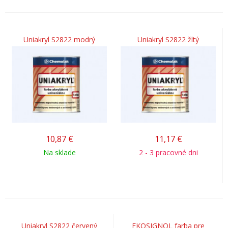
Uniakryl S2822 modrý
Uniakryl S2822 žltý
10,87
€
11,17
€
Na sklade
2 - 3 pracovné dni
Uniakryl S2822 červený
EKOSIGNOL farba pre