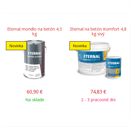
Eternal moridlo na betón 4,5
Eternal na betón Komfort 4,8
kg
kg sivý
Novinka
Novinka
60,90
€
74,83
€
Na sklade
2 - 3 pracovné dni