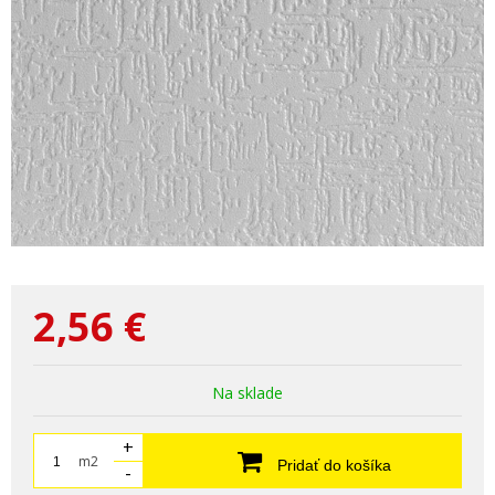
2,56
€
Na sklade
+
m2
Pridať do košíka
-