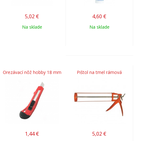
5,02
€
4,60
€
Na sklade
Na sklade
Orezávací nôž hobby 18 mm
Pištol na tmel rámová
1,44
€
5,02
€