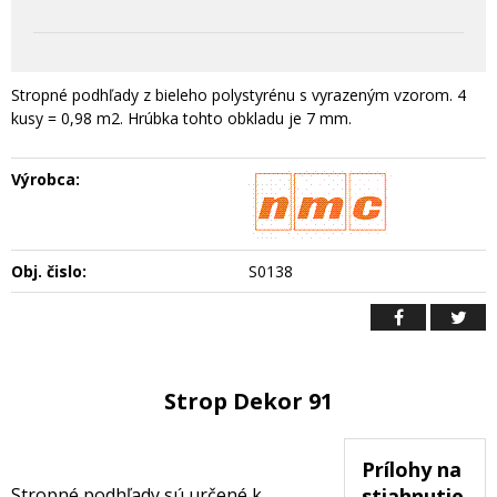
Stropné podhľady z bieleho polystyrénu s vyrazeným vzorom. 4
kusy = 0,98 m2. Hrúbka tohto obkladu je 7 mm.
Výrobca:
Obj. čislo:
S0138
Strop Dekor 91
Prílohy na
Stropné podhľady sú určené k
stiahnutie