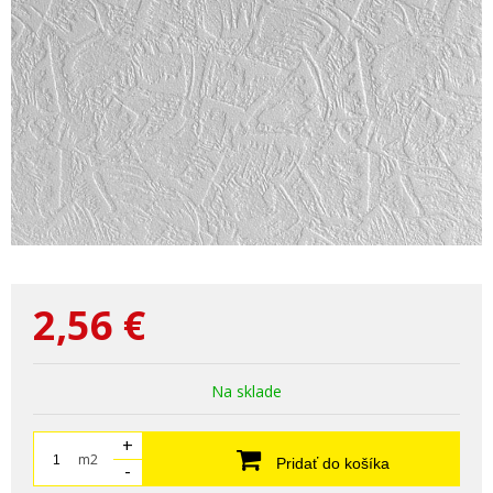
2,56
€
Na sklade
+
m2
Pridať do košíka
-