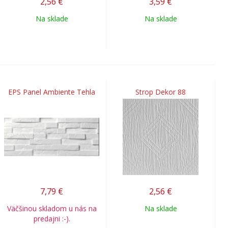
2,56
€
3,59
€
Na sklade
Na sklade
EPS Panel Ambiente Tehla
Strop Dekor 88
7,79
€
2,56
€
Väčšinou skladom u nás na
Na sklade
predajni :-).