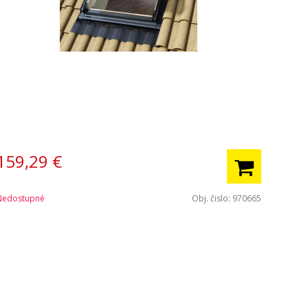
159,29
€
Nedostupné
Obj. čislo:
970665