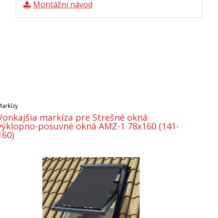
Montážní návod
Markízy
Vonkajšia markíza pre Strešné okná
výklopno-posuvné okná AMZ-1 78x160 (141-
160)