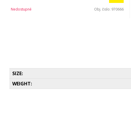
Nedostupné
Obj. čislo:
970666
SIZE:
WEIGHT: