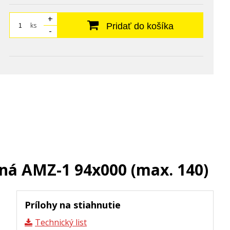
+
ks
Pridať do košíka
-
ná AMZ-1 94x000 (max. 140)
,
Prílohy na stiahnutie
Technický list