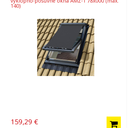
výklopno-posuvné okná AMZ-1 78x000 (max.
140)
159,29
€