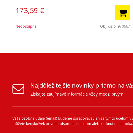
173,59 €
Nedostupné
Obj. čislo:
970667
Najdôležitejšie novinky priamo na vá
Získajte zaujímavé informácie vždy medzi prvými
Vaše osobné údaje (email) budeme spracovávať len za týmto účelom v sú
môžete kedykoľvek odvolať písomne, emailom alebo kliknutím na odkaz