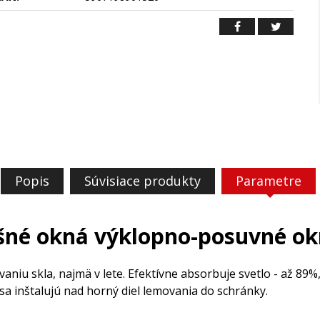
Popis
Súvisiace produkty
Parametre
ešné okná výklopno-posuvné ok
aniu skla, najmä v lete. Efektívne absorbuje svetlo - až 89%
a inštalujú nad horný diel lemovania do schránky.