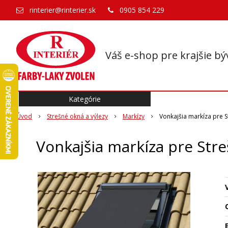
rinterier@rinterier.sk
0905 854 229
Váš e-shop pre krajšie bý
Kategórie
Úvod
Strešné okná a výlezy
Markízy
Vonkajšia markíza pre 
Vonkajšia markíza pre Str
O