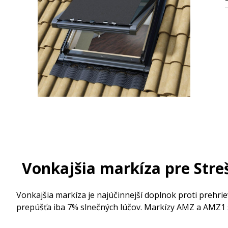
Vonkajšia markíza pre Str
Vonkajšia markíza je najúčinnejší doplnok proti prehriev
prepúšťa iba 7% slnečných lúčov. Markízy AMZ a AMZ1 s