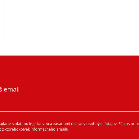
š email
lade s platnou legislatívou a zásadami ochrany osobných údajov. Súhlas potvr
 z ktoréhokoľvek informačného emailu.