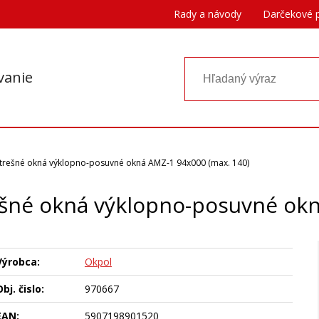
Rady a návody
Darčekové 
vanie
Strešné okná výklopno-posuvné okná AMZ-1 94x000 (max. 140)
ešné okná výklopno-posuvné ok
Výrobca:
Okpol
bj. čislo:
970667
EAN:
5907198901520