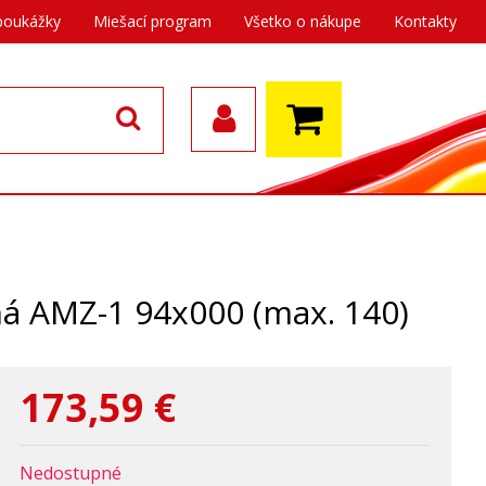
poukážky
Miešací program
Všetko o nákupe
Kontakty
ná AMZ-1 94x000 (max. 140)
173,59
€
Nedostupné