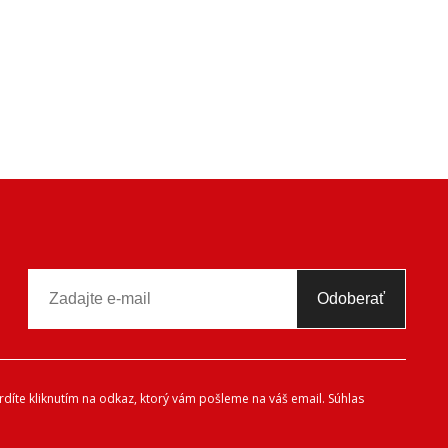
Odoberať
díte kliknutím na odkaz, ktorý vám pošleme na váš email. Súhlas