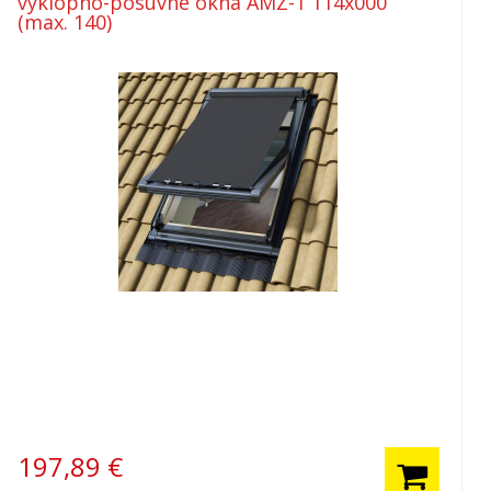
výklopno-posuvné okná AMZ-1 114x000
(max. 140)
197,89
€