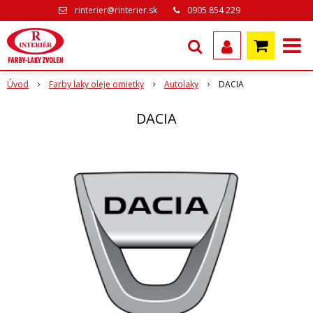
rinterier@rinterier.sk
0905 854 229
Úvod
Farby laky oleje omietky
Autolaky
DACIA
DACIA