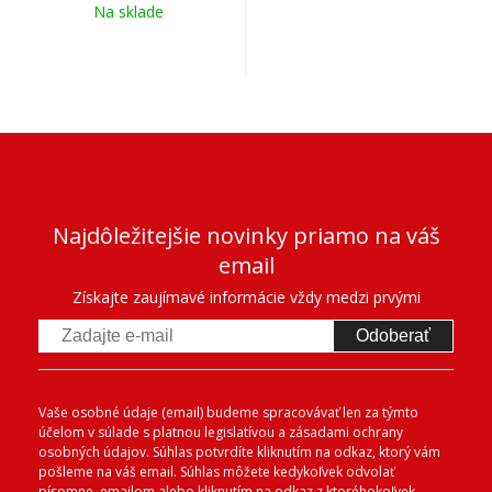
Na sklade
Najdôležitejšie novinky priamo na váš
email
Získajte zaujímavé informácie vždy medzi prvými
Odoberať
Vaše osobné údaje (email) budeme spracovávať len za týmto
účelom v súlade s platnou legislatívou a zásadami ochrany
osobných údajov. Súhlas potvrdíte kliknutím na odkaz, ktorý vám
pošleme na váš email. Súhlas môžete kedykoľvek odvolať
písomne, emailom alebo kliknutím na odkaz z ktoréhokoľvek