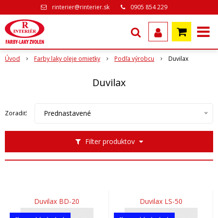
rinterier@rinterier.sk
0905 854 229
Úvod
Farby laky oleje omietky
Podľa výrobcu
Duvilax
Duvilax
Prednastavené
Zoradiť:
Filter produktov
Duvilax BD-20
Duvilax LS-50