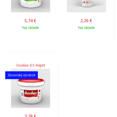
5,74
€
2,26
€
Na sklade
Na sklade
Duvilax D3 Rapid
Slovenský výrobok
3,28
€