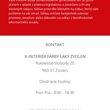
Vaše osobné údaje (email) budeme spracovávať len za týmto
účelom v súlade s platnou legislatívou a zásadami ochrany
osobných údajov. Súhlas potvrdíte kliknutím na odkaz, ktorý vám
pošleme na váš email. Súhlas môžete kedykoľvek odvolať
písomne, emailom alebo kliknutím na odkaz z ktoréhokoľvek
informačného emailu.
KONTAKT
R-INTERIÉR FARBY LAKY ZVOLEN
Námestie Slobody 20
960 01 Zvolen
Otváracie hodiny:
Pon-Pia - 8:00 - 16:30