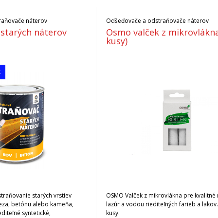
raňovače náterov
Odšeďovače a odstraňovače náterov
starých náterov
Osmo valček z mikrovlákna
kusy)
k
raňovanie starých vrstiev
OSMO Valček z mikrovlákna pre kvalitné
leza, betónu alebo kameňa,
lazúr a vodou riediteľných farieb a lakov.
diteľné syntetické,
kusy.