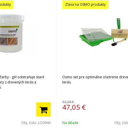
odukty
Zľava na OSMO produkty
rby - gél odstraňuje staré
Osmo set pre optimálne ošetrenie drev
úry z drevených terás a
terás.
.
52,28 €
47,05
€
Obj. čislo:
LO0940
Na sklade
Obj. čis