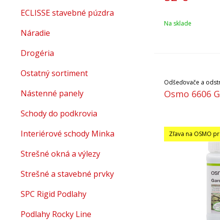
ECLISSE stavebné púzdra
Na sklade
Náradie
Drogéria
Ostatný sortiment
Odšeďovače a odst
Nástenné panely
Osmo 6606 Ga
Schody do podkrovia
Interiérové schody Minka
Zľava na OSMO pr
Strešné okná a výlezy
Strešné a stavebné prvky
SPC Rigid Podlahy
Podlahy Rocky Line