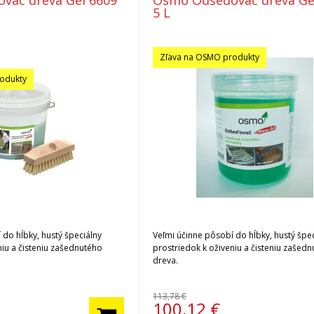
vač dreva Gél 6609
Osmo Odšeďovač dreva Gé
5 L
Zľava na OSMO produkty
odukty
 do hĺbky, hustý špeciálny
Veľmi účinne pôsobí do hĺbky, hustý špe
niu a čisteniu zašednutého
prostriedok k oživeniu a čisteniu zašed
dreva.
113,78 €
100,12
€