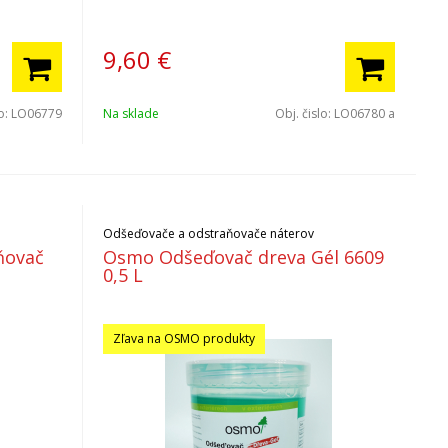
9,60
€
lo:
LO06779
Na sklade
Obj. čislo:
LO06780 a
Odšeďovače a odstraňovače náterov
ňovač
Osmo Odšeďovač dreva Gél 6609
0,5 L
Zľava na OSMO produkty