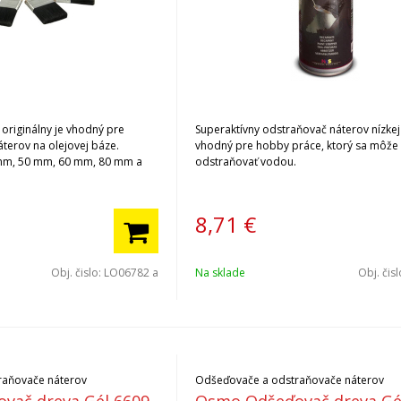
originálny je vhodný pre
Superaktívny odstraňovač náterov nízkej 
áterov na olejovej báze.
vhodný pre hobby práce, ktorý sa môže
 mm, 50 mm, 60 mm, 80 mm a
odstraňovať vodou.
8,71
€
Obj. čislo:
LO06782 a
Na sklade
Obj. čis
raňovače náterov
Odšeďovače a odstraňovače náterov