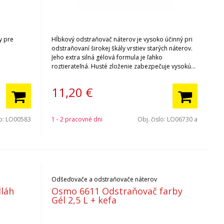
y pre
Hĺbkový odstraňovač náterov je vysoko účinný pri
odstraňovaní širokej škály vrstiev starých náterov.
Jeho extra silná gélová formula je ľahko
roztierateľná. Husté zloženie zabezpečuje vysokú
priľnavosť k zvislému povrchu. Pri odstraňovaní
viacerých vrstiev je možné vďaka minimálnemu
11,20
€
odparovaniu nechať odstraňovač pôsobiť dlhšie
pre lepší účinok. Rozpúšťa staré nátery bez
agresívnych účinkov.
lo:
LO00583
1 - 2 pracovné dni
Obj. čislo:
LO06730 a
Odšeďovače a odstraňovače náterov
dláh
Osmo 6611 Odstraňovač farby
Gél 2,5 L + kefa