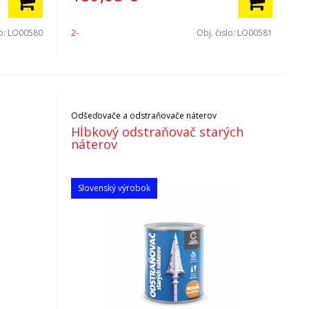
lo:
LO00580
2-
Obj. čislo:
LO00581
Odšeďovače a odstraňovače náterov
Hĺbkový odstraňovač starých
náterov
Slovenský výrobok