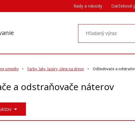
Rady a návody
Darčekové 
vanie
eje omietky
Farby, laky, lazúry, oleje na drevo
Odšeďovače a odstraňo
če a odstraňovače náterov
duktov