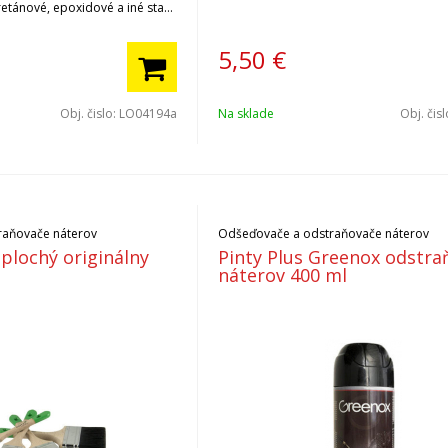
etánové, epoxidové a iné staré
5,50
€
Obj. čislo:
LO04194a
Na sklade
Obj. čis
raňovače náterov
Odšeďovače a odstraňovače náterov
plochý originálny
Pinty Plus Greenox odstra
náterov 400 ml