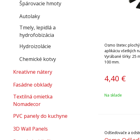
Špárovacie hmoty
Autolaky
Tmely, lepidlá a
hydrofobizácia
Osmo štetec plochý 
Hydroizolácie
aplikáciu všetkých n
Vyrábané šírky: 25
Chemické kotvy
100 mm.
Kreatívne nátery
4,40
€
Fasádne obklady
Na sklade
Textilná omietka
Nomadecor
PVC panely do kuchyne
3D Wall Panels
Odšeďovače a odst