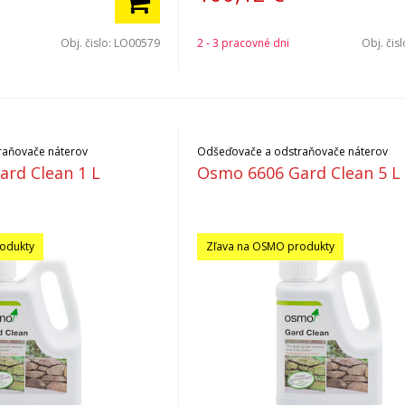
Obj. čislo:
LO00579
2 - 3 pracovné dni
Obj. čis
raňovače náterov
Odšeďovače a odstraňovače náterov
rd Clean 1 L
Osmo 6606 Gard Clean 5 L
odukty
Zľava na OSMO produkty