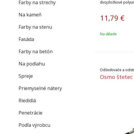
Farby na strechy
dvojzložkové polyur
nátery.
Na kameň
11,79
€
Farby na stenu
Na sklade
Fasáda
Farby na betón
Na podlahu
Odšeďovače a odst
Spreje
Osmo štetec 
Priemyselné nátery
Riedidlá
Penetrácie
Podľa výrobcu