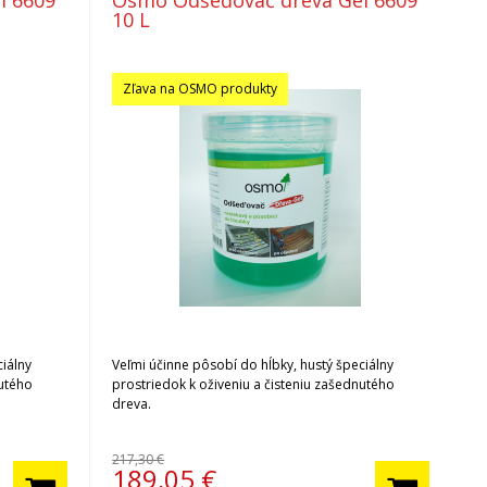
l 6609
Osmo Odšeďovač dreva Gél 6609
10 L
Zľava na OSMO produkty
ciálny
Veľmi účinne pôsobí do hĺbky, hustý špeciálny
nutého
prostriedok k oživeniu a čisteniu zašednutého
dreva.
217,30 €
189,05
€