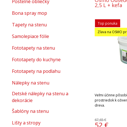
Osmo Odšeďo
Postelné obliečky
2,5 L + kefa
Bona spray mop
Top ponuka
Tapety na stenu
Zľava na OSMO pr
Samolepiace fólie
Fototapety na stenu
Fototapety do kuchyne
Fototapety na podlahu
Nálepky na stenu
Detské nálepky na stenu a
Veľmi účinne pôsobí
dekorácie
prostriedok k ožive
dreva.
Šablóny na stenu
67,65 €
Lišty a stropy
52
€