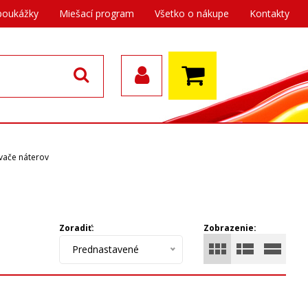
poukážky
Miešací program
Všetko o nákupe
Kontakty
vače náterov
Zoradiť:
Zobrazenie:
Prednastavené