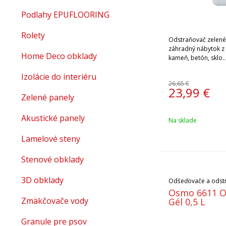
Podlahy EPUFLOORING
Rolety
Odstraňovač zelenéh
záhradný nábytok z d
Home Deco obklady
kameň, betón, sklo..
Izolácie do interiéru
26,65 €
23,99
€
Zelené panely
Akustické panely
Na sklade
Lamelové steny
Stenové obklady
3D obklady
Odšeďovače a odst
Osmo 6611 O
Zmäkčovače vody
Gél 0,5 L
Granule pre psov