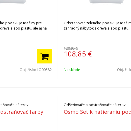
o povlaku je ideálny pre
Odstraňovač zeleného povlaku je ideáln
reva alebo plastu, ale aj na
záhradný nábytok z dreva alebo plastu.
.
120,95 €
108,85
€
Obj. čislo:
LO00582
Na sklade
Obj. čis
raňovače náterov
Odšeďovače a odstraňovače náterov
dstraňovač farby
Osmo Set k natieraniu po