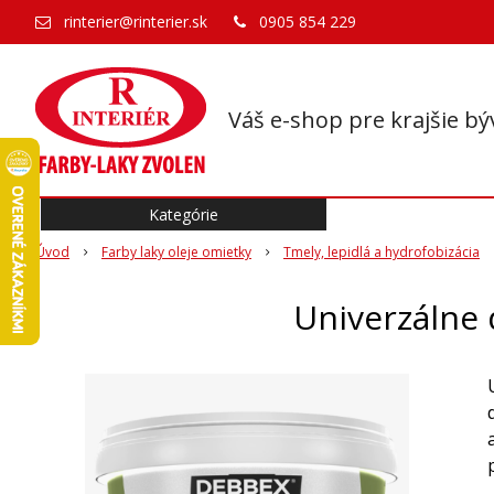
rinterier@rinterier.sk
0905 854 229
Váš e-shop pre krajšie bý
Kategórie
Úvod
Farby laky oleje omietky
Tmely, lepidlá a hydrofobizácia
Univerzálne 