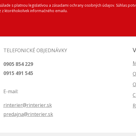
lade s platnou legislatívou a zásadami ochrany osobných údajov. Súhlas potvr
 z ktoréhokoľvek informačného emailu.
V
TELEFONICKÉ OBJEDNÁVKY
M
0905 854 229
0915 491 545
O
O
E-mail:
C
rinterier@rinterier.sk
R
predajna@rinterier.sk