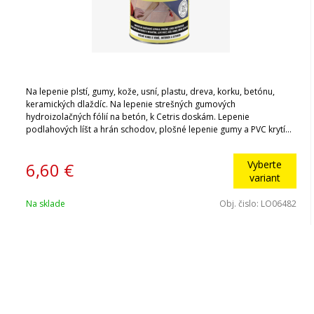
Na lepenie plstí, gumy, kože, usní, plastu, dreva, korku, betónu,
keramických dlaždíc. Na lepenie strešných gumových
hydroizolačných fólií na betón, k Cetris doskám. Lepenie
podlahových líšt a hrán schodov, plošné lepenie gumy a PVC krytín.
Nanášanie na drevovláknité, drevotrieskové dosky, betón a
omietku. Vhodné pod kolieskové stoličky a na podlahové
Vyberte
6,60
€
vykurovanie. Približná spotreba lepidla 200 – 400 g/m2.
variant
Na sklade
Obj. čislo:
LO06482