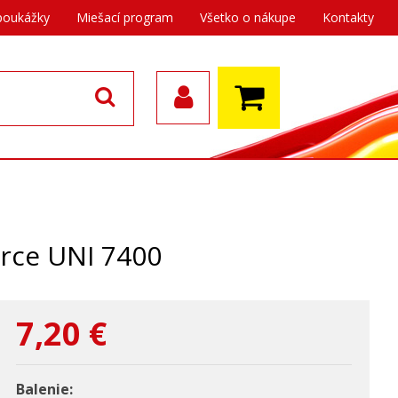
poukážky
Miešací program
Všetko o nákupe
Kontakty
erce UNI 7400
7,20
€
Balenie: