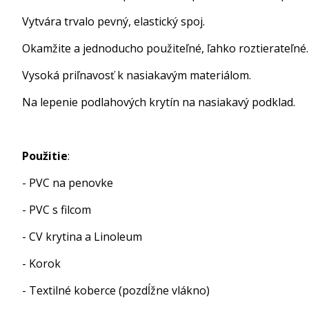
Vytvára trvalo pevný, elastický spoj.
Okamžite a jednoducho použiteľné, ľahko roztierateľné.
Vysoká priľnavosť k nasiakavým materiálom.
Na lepenie podlahových krytín na nasiakavý podklad.
Použitie
:
- PVC na penovke
- PVC s filcom
- CV krytina a Linoleum
- Korok
- Textilné koberce (pozdĺžne vlákno)