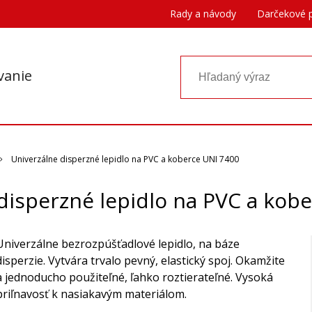
Rady a návody
Darčekové 
vanie
Univerzálne disperzné lepidlo na PVC a koberce UNI 7400
disperzné lepidlo na PVC a kob
Univerzálne bezrozpúšťadlové lepidlo, na báze
disperzie. Vytvára trvalo pevný, elastický spoj. Okamžite
a jednoducho použiteľné, ľahko roztierateľné. Vysoká
priľnavosť k nasiakavým materiálom.