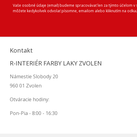
Vaše osobné údaje (email) budeme spracovávať len za týmto účelom v sú
môžete kedykoľvek odvolať písomne, emailom alebo kliknutím na odkaz
Kontakt
R-INTERIÉR FARBY LAKY ZVOLEN
Námestie Slobody 20
960 01 Zvolen
Otváracie hodiny:
Pon-Pia - 8:00 - 16:30