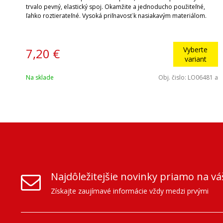
trvalo pevný, elastický spoj. Okamžite a jednoducho použiteľné,
ľahko roztierateľné. Vysoká priľnavosť k nasiakavým materiálom.
Vyberte
7,20 €
variant
Na sklade
Obj. čislo:
LO06481 a
Najdôležitejšie novinky priamo na vá
Získajte zaujímavé informácie vždy medzi prvými