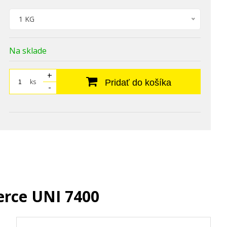
1 KG
Na sklade
+
ks
Pridať do košíka
-
erce UNI 7400