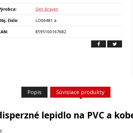
Výrobca:
Den Braven
bj. čislo:
LO06481 a
EAN:
8595100167682
Popis
Súvisiace produkty
disperzné lepidlo na PVC a kob
e.