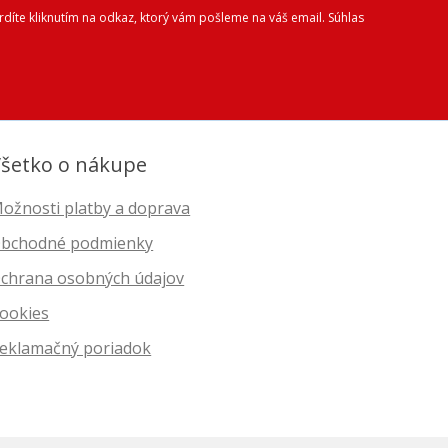
díte kliknutím na odkaz, ktorý vám pošleme na váš email. Súhlas
šetko o nákupe
ožnosti platby a doprava
bchodné podmienky
chrana osobných údajov
ookies
eklamačný poriadok