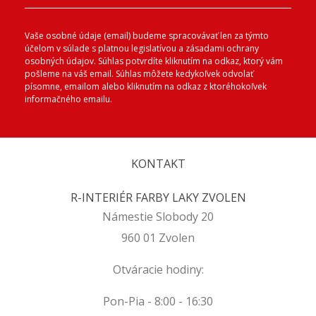
Vaše osobné údaje (email) budeme spracovávať len za týmto
účelom v súlade s platnou legislatívou a zásadami ochrany
osobných údajov. Súhlas potvrdíte kliknutím na odkaz, ktorý vám
pošleme na váš email. Súhlas môžete kedykoľvek odvolať
písomne, emailom alebo kliknutím na odkaz z ktoréhokoľvek
informačného emailu.
KONTAKT
R-INTERIÉR FARBY LAKY ZVOLEN
Námestie Slobody 20
960 01 Zvolen
Otváracie hodiny:
Pon-Pia - 8:00 - 16:30