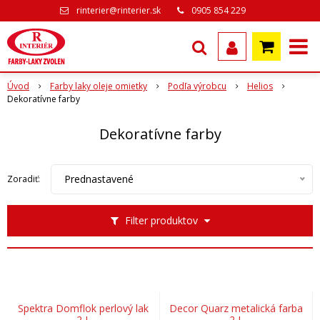
rinterier@rinterier.sk
0905 854 229
Úvod
Farby laky oleje omietky
Podľa výrobcu
Helios
Dekoratívne farby
Dekoratívne farby
Prednastavené
Zoradiť:
Filter produktov
Spektra Domflok perlový lak
Decor Quarz metalická farba
2 L
2 L