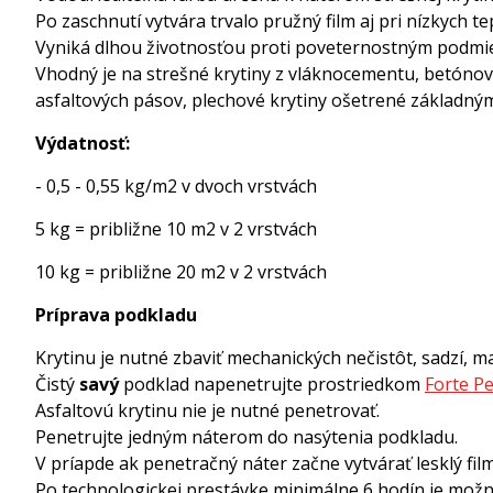
Po zaschnutí vytvára trvalo pružný film aj pri nízkych te
Vyniká dlhou životnosťou proti poveternostným podmi
Vhodný je na strešné krytiny z vláknocementu, betónové
asfaltových pásov, plechové krytiny ošetrené základný
Výdatnosť:
- 0,5 - 0,55 kg/m2 v dvoch vrstvách
5 kg = približne 10 m2 v 2 vrstvách
10 kg = približne 20 m2 v 2 vrstvách
Príprava podkladu
Krytinu je nutné zbaviť mechanických nečistôt, sadzí, m
Čistý
savý
podklad napenetrujte prostriedkom
Forte Pe
Asfaltovú krytinu nie je nutné penetrovať.
Penetrujte jedným náterom do nasýtenia podkladu.
V príapde ak penetračný náter začne vytvárať lesklý fil
Po technologickej prestávke minimálne 6 hodín je možn