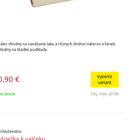
Valec vhodný na nanášanie laku a rôznych druhov náterov a farieb.
Ideálny na hladké podklady.
Vyberte
0,90
€
variant
Na sklade
Obj. čislo:
J0790
Príslušenstvo
Mriežka k valčeku