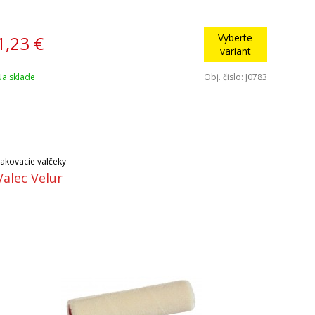
Vyberte
1,23
€
variant
Na sklade
Obj. čislo:
J0783
Lakovacie valčeky
Valec Velur