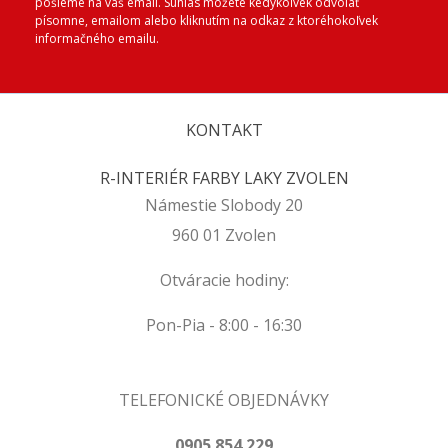
pošleme na váš email. Súhlas môžete kedykoľvek odvolať
písomne, emailom alebo kliknutím na odkaz z ktoréhokoľvek
informačného emailu.
KONTAKT
R-INTERIÉR FARBY LAKY ZVOLEN
Námestie Slobody 20
960 01 Zvolen
Otváracie hodiny:
Pon-Pia - 8:00 - 16:30
TELEFONICKÉ OBJEDNÁVKY
0905 854 229