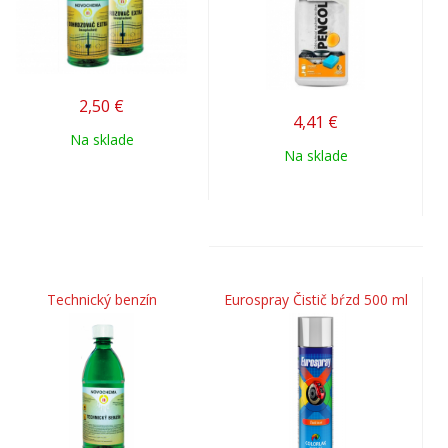
2,50
€
4,41
€
Na sklade
Na sklade
Technický benzín
Eurospray Čistič bŕzd 500 ml