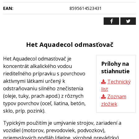
EAN:
8595614523431
Het Aquadecol odmasťovač
Het Aquadecol odmasťovač je
Prílohy na
koncentrát alkalického vodou
stiahnutie
riediteľného prípravku s povrchovo
aktívnymi látkami určený k
Technický
odstraňovaniu silného znečistenia
list
(oleje, tuky, prach apod.) z rôznych
Zoznam
typov povrchov (oceľ, liatina, betón,
zložiek
sklo, príp. pozink).
Typickým použitím je umývanie strojov, zariadení a
vozidiel (motorov, prevodoviek, podvozkov),
priemyslových podláh (dielne, výrobné prevádzky),