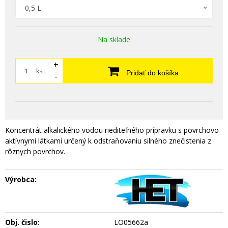
0,5 L
Na sklade
+
ks
Pridať do košíka
-
Koncentrát alkalického vodou riediteľného prípravku s povrchovo
aktívnymi látkami určený k odstraňovaniu silného znečistenia z
rôznych povrchov.
Výrobca:
Obj. čislo:
LO05662a