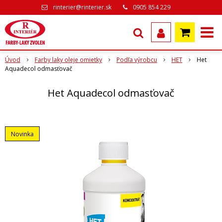
rinterier@rinterier.sk
0905 854 229
Úvod
Farby laky oleje omietky
Podľa výrobcu
HET
Het
Aquadecol odmasťovač
Het Aquadecol odmasťovač
Novinka