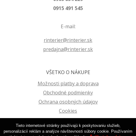
0915 491 545
E-mail:
rinterier@rinterier.sk
predajna@rinterier.sk
VŠETKO O NÁKUPE
Možnosti platby a doprava
Obchodné podmienky
Ochrana osobných údajov
Cookies
Reklamačný poriadok
Tieto internetové stránky používajú k poskytovaniu služieb,
personalizácií reklám a analýze návštevnosti súbory cookie. Používaním