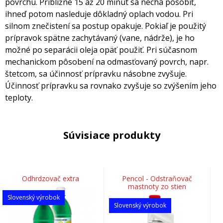
povrchu. Približne 15 až 20 minút sa nechá pôsobiť,
ihneď potom nasleduje dôkladný oplach vodou. Pri
silnom znečistení sa postup opakuje. Pokiaľ je použitý
prípravok spätne zachytávaný (vane, nádrže), je ho
možné po separácii oleja opäť použiť. Pri súčasnom
mechanickom pôsobení na odmasťovaný povrch, napr.
štetcom, sa účinnosť prípravku násobne zvyšuje.
Účinnosť prípravku sa rovnako zvyšuje so zvýšením jeho
teploty.
Súvisiace produkty
Odhrdzovač extra
Pencol - Odstraňovač
mastnoty zo stien
Slovenský výrobok
Slovenský výrobok