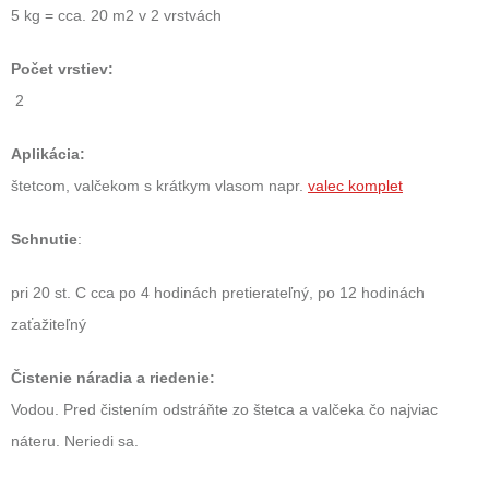
5 kg = cca. 20 m2 v 2 vrstvách
Počet vrstiev:
2
Aplikácia:
štetcom, valčekom s krátkym vlasom napr.
valec komplet
Schnutie
:
pri 20 st. C cca po 4 hodinách pretierateľný, po 12 hodinách
zaťažiteľný
Čistenie náradia a riedenie:
Vodou. Pred čistením odstráňte zo štetca a valčeka čo najviac
náteru. Neriedi sa.