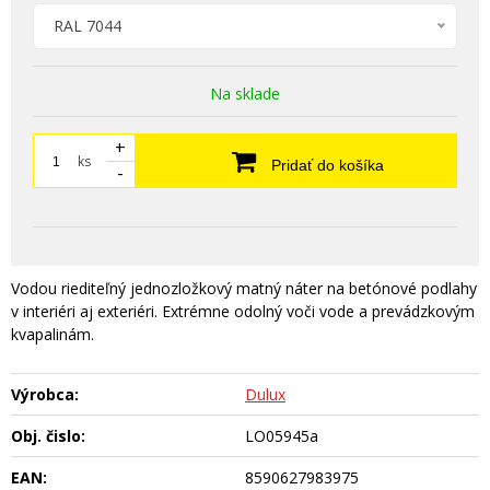
RAL 7044
Na sklade
+
ks
Pridať do košíka
-
Vodou riediteľný jednozložkový matný náter na betónové podlahy
v interiéri aj exteriéri. Extrémne odolný voči vode a prevádzkovým
kvapalinám.
Výrobca:
Dulux
Obj. čislo:
LO05945a
EAN:
8590627983975