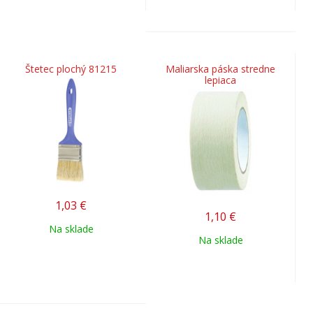
Štetec plochý 81215
Maliarska páska stredne
lepiaca
1,03
€
1,10
€
Na sklade
Na sklade