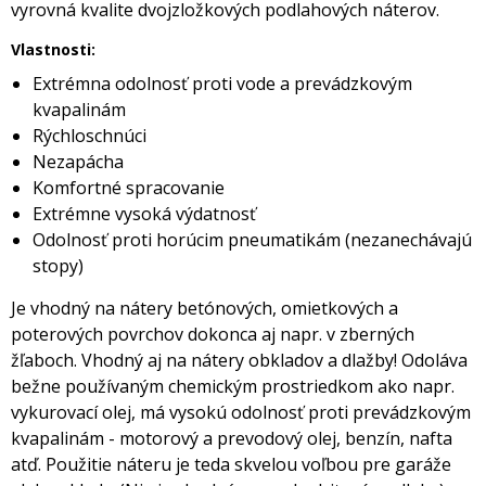
vyrovná kvalite dvojzložkových podlahových náterov.
Vlastnosti:
Extrémna odolnosť proti vode a prevádzkovým
kvapalinám
Rýchloschnúci
Nezapácha
Komfortné spracovanie
Extrémne vysoká výdatnosť
Odolnosť proti horúcim pneumatikám (nezanechávajú
stopy)
Je vhodný na nátery betónových, omietkových a
poterových povrchov dokonca aj napr. v zberných
žľaboch. Vhodný aj na nátery obkladov a dlažby! Odoláva
bežne používaným chemickým prostriedkom ako napr.
vykurovací olej, má vysokú odolnosť proti prevádzkovým
kvapalinám - motorový a prevodový olej, benzín, nafta
atď. Použitie náteru je teda skvelou voľbou pre garáže