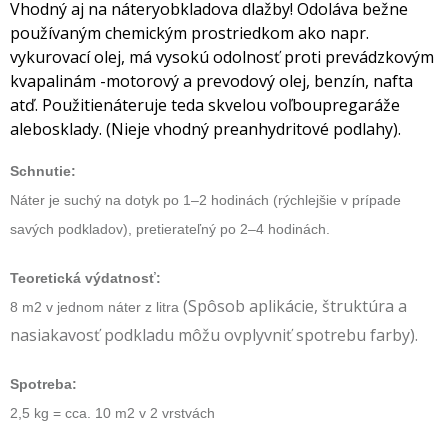
Vhodný aj na náteryobkladova dlažby! Odoláva bežne
používaným chemickým prostriedkom ako napr.
vykurovací olej, má vysokú odolnosť proti prevádzkovým
kvapalinám -motorový a prevodový olej, benzín, nafta
atď. Použitienáteruje teda skvelou voľboupregaráže
alebosklady. (Nieje vhodný preanhydritové podlahy).
Schnutie:
Náter je suchý na dotyk po 1–2 hodinách (rýchlejšie v prípade
savých podkladov), pretierateľný po 2–4 hodinách.
Teoretická výdatnosť:
(Spôsob aplikácie, štruktúra a
8 m2 v jednom náter z litra
nasiakavosť podkladu môžu ovplyvniť spotrebu farby).
Spotreba:
2,5 kg = cca. 10 m2 v 2 vrstvách