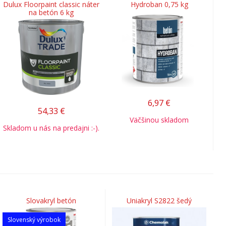
Dulux Floorpaint classic náter
Hydroban 0,75 kg
na betón 6 kg
6,97
€
54,33
€
Väčšinou skladom
Skladom u nás na predajni :-).
Slovakryl betón
Uniakryl S2822 šedý
Slovenský výrobok