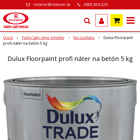
rinterier@rinterier.sk
0905 854 229
Úvod
Farby laky oleje omietky
Na podlahu
Dulux Floorpaint
profi náter na betón 5 kg
Dulux Floorpaint profi náter na betón 5 kg