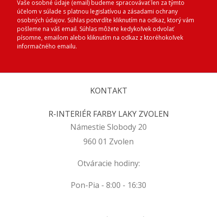
Vaše osobné údaje (email) budeme spracovávať len za týmto
účelom v súlade s platnou legislatívou a zásadami ochrany
osobných údajov. Súhlas potvrdíte kliknutím na odkaz, ktorý vám
pošleme na váš email. Súhlas môžete kedykoľvek odvolať
písomne, emailom alebo kliknutím na odkaz z ktoréhokoľvek
informačného emailu.
KONTAKT
R-INTERIÉR FARBY LAKY ZVOLEN
Námestie Slobody 20
960 01 Zvolen
Otváracie hodiny:
Pon-Pia - 8:00 - 16:30