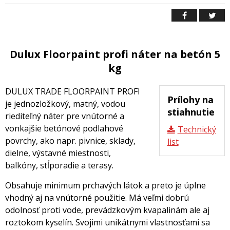
Dulux Floorpaint profi náter na betón 5
kg
DULUX TRADE FLOORPAINT PROFI
Prílohy na
je jednozložkový, matný, vodou
stiahnutie
riediteľný náter pre vnútorné a
vonkajšie betónové podlahové
Technický
povrchy, ako napr. pivnice, sklady,
list
dielne, výstavné miestnosti,
balkóny, stĺporadie a terasy.
Obsahuje minimum prchavých látok a preto je úplne
vhodný aj na vnútorné použitie. Má veľmi dobrú
odolnosť proti vode, prevádzkovým kvapalinám ale aj
roztokom kyselín. Svojimi unikátnymi vlastnosťami sa