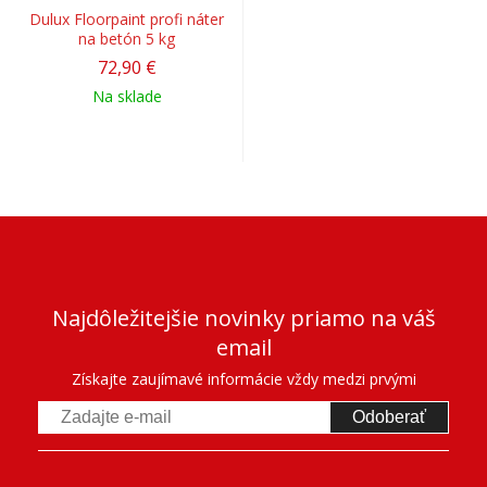
Dulux Floorpaint profi náter
na betón 5 kg
72,90 €
Na sklade
Najdôležitejšie novinky priamo na váš
email
Získajte zaujímavé informácie vždy medzi prvými
Odoberať