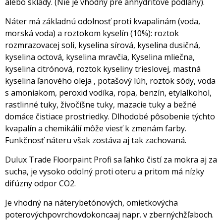
alebo sklady. (Nie je vhodný pre anhydritové podlahy).
Náter má základnú odolnosť proti kvapalinám (voda,
morská voda) a roztokom kyselín (10%): roztok
rozmrazovacej soli, kyselina sírová, kyselina dusičná,
kyselina octová, kyselina mravčia, Kyselina mliečna,
kyselina citrónová, roztok kyseliny trieslovej, mastná
kyselina ľanového oleja , potašový lúh, roztok sódy, voda
s amoniakom, peroxid vodíka, ropa, benzín, etylalkohol,
rastlinné tuky, živočíšne tuky, mazacie tuky a bežné
domáce čistiace prostriedky. Dlhodobé pôsobenie týchto
kvapalín a chemikálií môže viesť k zmenám farby.
Funkčnosť náteru však zostáva aj tak zachovaná.
Dulux Trade Floorpaint Profi sa ľahko čistí za mokra aj za
sucha, je vysoko odolný proti oteru a pritom má nízky
difúzny odpor CO2.
Je vhodný na náterybetónových, omietkovýcha
poterovýchpovrchovdokoncaaj napr. v zbernýchžľaboch.