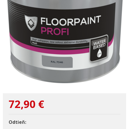
72,90
€
Odtieň: