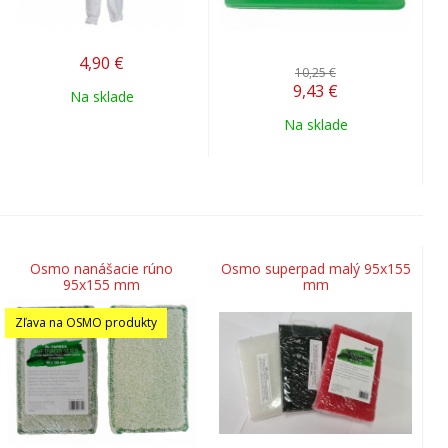
4,90
€
10,25 €
9,43
€
Na sklade
Na sklade
Osmo nanášacie rúno
Osmo superpad malý 95x155
95x155 mm
mm
Zľava na OSMO produkty