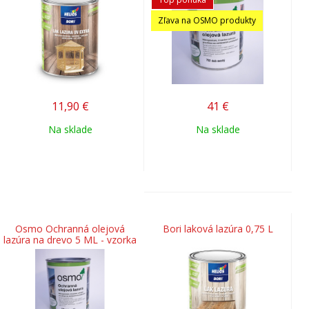
Zľava na OSMO produkty
11,90
€
41
€
Na sklade
Na sklade
Osmo Ochranná olejová
Bori laková lazúra 0,75 L
lazúra na drevo 5 ML - vzorka