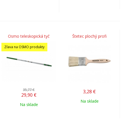
Osmo teleskopická tyč
Štetec plochý profi
Zľava na OSMO produkty
35,77 €
3,28
€
29,90
€
Na sklade
Na sklade