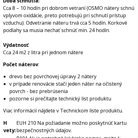
Doba schnutia:
Cca 8 – 10 hodín pri dobrom vetraní (OSMO nátery schnú
vplyvom oxidácie, preto potrebujú pri schnutí prístup
vzduchu). Odvetranie náteru trvá cca 5 hodín. Korkové
podlahy sa musia nechať schnúť min. 24 hodín.
Výdatnosť
:
Cca 24 m2 z litra pri jednom nátere
Počet náterov
:
drevo bez povrchovej úpravy 2 nátery
v prípade renovácie stačí jeden náter na očistený
povrch - bez prebrúsenia
pozorne si prečítajte technický list produktu
Viac informácií nájdete v Technickom liste produktu.
H
EUH 210 Na požiadanie možno poskytnúť kartu
vety:
bezpečnostných údajov.