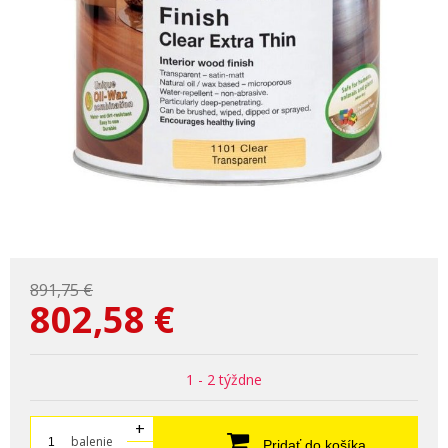
891,75 €
802,58
€
1 - 2 týždne
+
balenie
Pridať do košíka