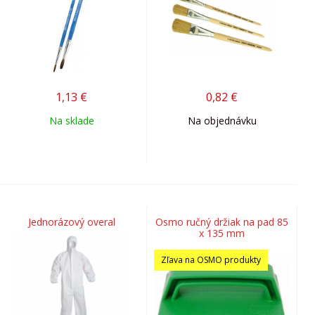
1,13
€
0,82
€
Na sklade
Na objednávku
Jednorázový overal
Osmo ručný držiak na pad 85
x 135 mm
Zľava na OSMO produkty