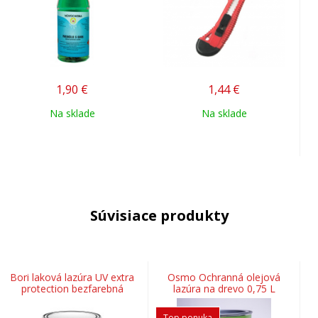
1,90
€
1,44
€
Na sklade
Na sklade
Súvisiace produkty
Bori laková lazúra UV extra
Osmo Ochranná olejová
protection bezfarebná
lazúra na drevo 0,75 L
Top ponuka