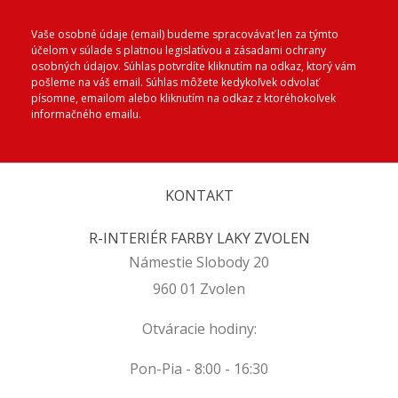
Vaše osobné údaje (email) budeme spracovávať len za týmto
účelom v súlade s platnou legislatívou a zásadami ochrany
osobných údajov. Súhlas potvrdíte kliknutím na odkaz, ktorý vám
pošleme na váš email. Súhlas môžete kedykoľvek odvolať
písomne, emailom alebo kliknutím na odkaz z ktoréhokoľvek
informačného emailu.
KONTAKT
R-INTERIÉR FARBY LAKY ZVOLEN
Námestie Slobody 20
960 01 Zvolen
Otváracie hodiny:
Pon-Pia - 8:00 - 16:30