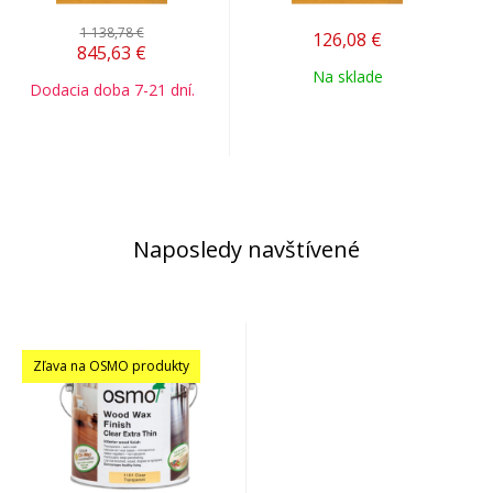
1 138,78 €
126,08
€
845,63
€
Na sklade
Dodacia doba 7-21 dní.
Naposledy navštívené
Zľava na OSMO produkty