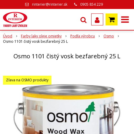
rinterier@rinterier.sk
0905 854 229
Úvod
Farby laky oleje omietky
Podľa výrobcu
Osmo
Osmo 1101 čistý vosk bezfarebný 25 L
Osmo 1101 čistý vosk bezfarebný 25 L
Zľava na OSMO produkty