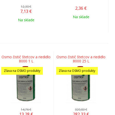
12,30 €
2,36
€
7,13
€
Na sklade
Na sklade
Osmo čistič štetcov a riedidlo
Osmo čistič štetcov a riedidlo
8000 1 L
8000 25 L
Zľava na OSMO produkty
Zľava na OSMO produkty
14,76 €
320,83 €
13,28
€
282,33
€