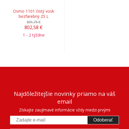
Osmo 1101 čistý vosk
bezfarebný 25 L
891,75 €
802,58 €
1 - 2 týždne
Najdôležitejšie novinky priamo na váš
email
Získajte zaujímavé informácie vždy medzi prvými
Odoberať