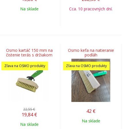
Na sklade
Cca. 10 pracovných dní.
Osmo kartáč 150 mm na
Osmo kefa na natieranie
čistenie terás s držiakom
podláh
Zľava na OSMO produkty
Zľava na OSMO produkty
22,55 €
42
€
19,84
€
Na sklade
Na sklade