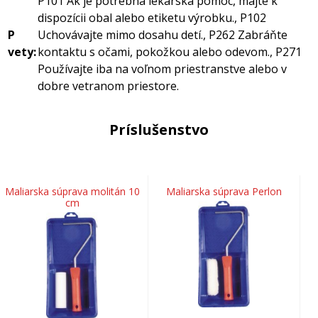
P101 Ak je potrebná lekárska pomoc, majte k
dispozícii obal alebo etiketu výrobku., P102
P
Uchovávajte mimo dosahu detí., P262 Zabráňte
vety:
kontaktu s očami, pokožkou alebo odevom., P271
Používajte iba na voľnom priestranstve alebo v
dobre vetranom priestore.
Príslušenstvo
Maliarska súprava molitán 10
Maliarska súprava Perlon
cm