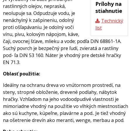
Prílohy na
rastlinných olejov, nepraská,
stiahnutie
neolupuje sa. Odpudzuje vodu, je
nenáchylný k zašpineniu, odolný
Technický
proti ošľapávaniu. Je odolný voči
list
vínu, pivu, kolovým nápojom, káve,
čaji, ovocnej šťave, mlieku a vode; podľa DiN 68861-1A.
Suchý povrch je bezpečný pre ľudí, zvieratá a rastliny
pod- ľa DiN 53 160. Náter je vhodný pre detské hračky
EN 71.3.
Oblasť použitia:
Ideálny na ochranu dreva vo vnútornom prostredí, na
steny, stropné obloženie, drevené podlahy, nábytok
hračky. Vzhľadom na jeho vodoodpudivé vlastnosti je
mimoriadne vhodný na použitie vo vlhkých miestnostiach
ako sú kuchyne, kúpeľne, plavárne a pod.. Je tiež vhodný
na ošetrenie drevín ako meranti, wenge, merbau a pod.