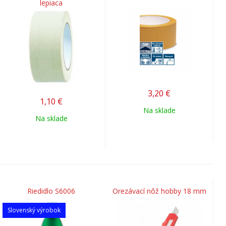
lepiaca
3,20
€
1,10
€
Na sklade
Na sklade
Riedidlo S6006
Orezávací nôž hobby 18 mm
Slovenský výrobok