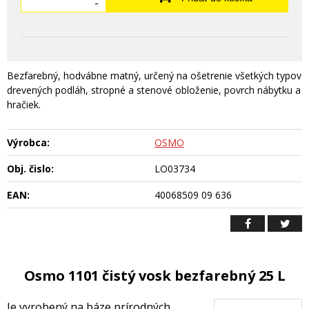
-
Bezfarebný, hodvábne matný, určený na ošetrenie všetkých typov
drevených podláh, stropné a stenové obloženie, povrch nábytku a
hračiek.
Výrobca:
OSMO
Obj. čislo:
LO03734
EAN:
40068509 09 636
Osmo 1101 čistý vosk bezfarebný 25 L
Je vyrobený na báze prírodných