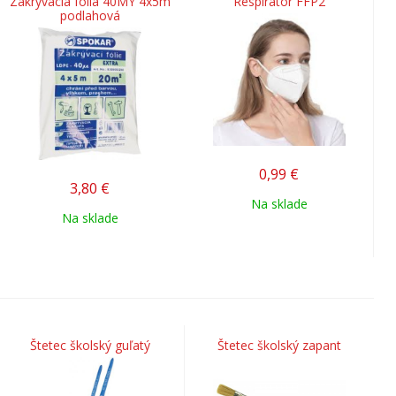
Zakrývacia fólia 40MY 4x5m
Respirátor FFP2
podlahová
0,99
€
3,80
€
Na sklade
Na sklade
Štetec školský guľatý
Štetec školský zapant