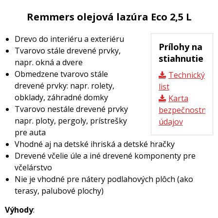
Remmers olejová lazúra Eco 2,5 L
Drevo do interiéru a exteriéru
Prílohy na
Tvarovo stále drevené prvky,
stiahnutie
napr. okná a dvere
Obmedzene tvarovo stále
Technický
drevené prvky: napr. rolety,
list
obklady, záhradné domky
Karta
Tvarovo nestále drevené prvky
bezpečnostnýc
napr. ploty, pergoly, prístrešky
údajov
pre auta
Vhodné aj na detské ihriská a detské hračky
Drevené včelie úle a iné drevené komponenty pre
včelárstvo
Nie je vhodné pre nátery podlahových plôch (ako
terasy, palubové plochy)
Výhody
: