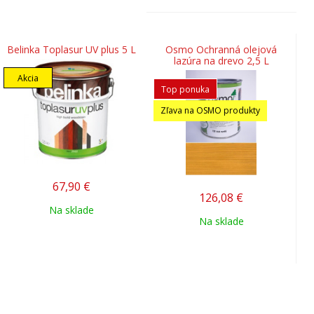
Belinka Toplasur UV plus 5 L
Osmo Ochranná olejová
lazúra na drevo 2,5 L
Akcia
Top ponuka
Zľava na OSMO produkty
67,90
€
126,08
€
Na sklade
Na sklade