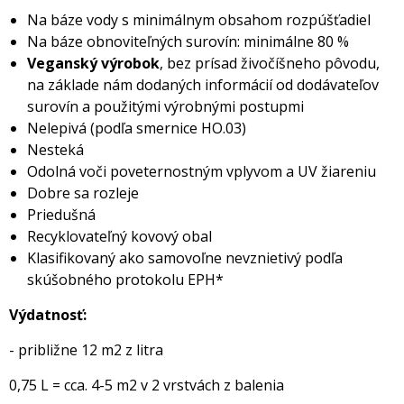
Na báze vody s minimálnym obsahom rozpúšťadiel
Na báze obnoviteľných surovín: minimálne 80 %
Veganský výrobok
, bez prísad živočíšneho pôvodu,
na základe nám dodaných informácií od dodávateľov
surovín a použitými výrobnými postupmi
Nelepivá (podľa smernice HO.03)
Nesteká
Odolná voči poveternostným vplyvom a UV žiareniu
Dobre sa rozleje
Priedušná
Recyklovateľný kovový obal
Klasifikovaný ako samovoľne nevznietivý podľa
skúšobného protokolu EPH*
Výdatnosť:
- približne 12 m2 z litra
0,75 L = cca. 4-5 m2 v 2 vrstvách z balenia