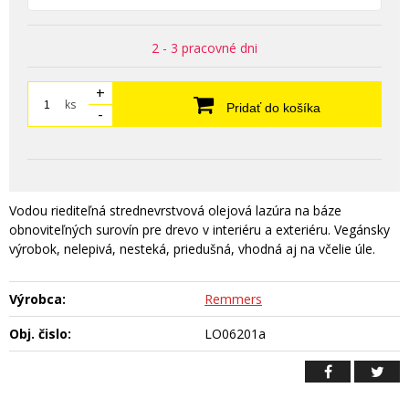
2 - 3 pracovné dni
+
ks
Pridať do košíka
-
Vodou riediteľná strednevrstvová olejová lazúra na báze
obnoviteľných surovín pre drevo v interiéru a exteriéru. Vegánsky
výrobok, nelepivá, nesteká, priedušná, vhodná aj na včelie úle.
Výrobca:
Remmers
Obj. čislo:
LO06201a