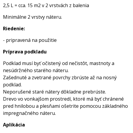
2,5 L = cca. 15 m2 v 2 vrstvách z balenia
Minimálne 2 vrstvy náteru.
Riedenie:
- pripravená na použitie
Príprava podkladu
Podklad musí byť očistený od nečistôt, mastnoty a
nesúdržného starého náteru.
Zašednuté a zvetrané povrchy zbrúste až na nosný
podklad.
Neporušené staré nátery dôkladne prebrúste.
Drevo vo vonkajšom prostredí, ktoré má byť chránené
pred hnilobou a plesňami ošetrite pomocou základného
impregnačného náteru.
Aplikácia