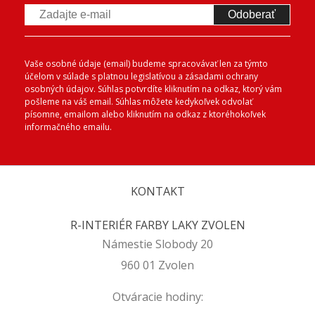
Odoberať
Vaše osobné údaje (email) budeme spracovávať len za týmto
účelom v súlade s platnou legislatívou a zásadami ochrany
osobných údajov. Súhlas potvrdíte kliknutím na odkaz, ktorý vám
pošleme na váš email. Súhlas môžete kedykoľvek odvolať
písomne, emailom alebo kliknutím na odkaz z ktoréhokoľvek
informačného emailu.
KONTAKT
R-INTERIÉR FARBY LAKY ZVOLEN
Námestie Slobody 20
960 01 Zvolen
Otváracie hodiny: