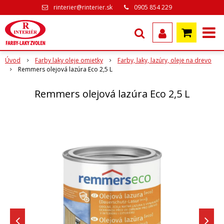
rinterier@rinterier.sk
0905 854 229
Úvod
Farby laky oleje omietky
Farby, laky, lazúry, oleje na drevo
Remmers olejová lazúra Eco 2,5 L
Remmers olejová lazúra Eco 2,5 L