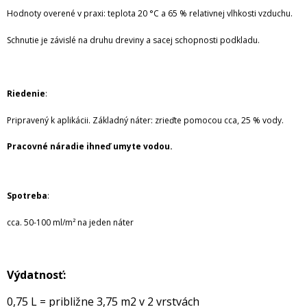
Hodnoty overené v praxi: teplota 20 °C a 65 % relativnej vlhkosti vzduchu.
Schnutie je závislé na druhu dreviny a sacej schopnosti podkladu.
Riedenie
:
Pripravený k aplikácii. Základný náter: zrieďte pomocou cca, 25 % vody.
Pracovné náradie ihneď umyte vodou.
Spotreba
:
cca. 50-100 ml/m² na jeden náter
Výdatnosť:
0,75 L = približne 3,75 m2 v 2 vrstvách