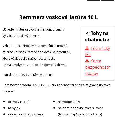
Remmers vosková lazúra 10 L
Už jeden náter drevo chráni, konzervuje a
Prílohy na
vytvára zamatový povrch.
stiahnutie
Vzhľadom k prírodným surovinám je možné
Technický
mierne kolísanie farebného odtieňa produktu,
list
ktoré však podľa našich skúseností,
Karta
nemajú vplyv na zafarbenie povrchu dreva.
bezpečnostnýc
údajov
- štruktúra dreva zostáva viditeľná
- otestované podľa DIN EN 71-3 - "Bezpečnosť hračiek a migrácia určitých
prvkov"
drevo v interiéri
na vodnej báze
nábytok
na báze obnoviteľných surovín
drevené obklady stien a
(ľanový olej & prírodná živica)