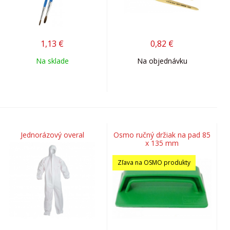
1,13
€
0,82
€
Na sklade
Na objednávku
Jednorázový overal
Osmo ručný držiak na pad 85
x 135 mm
Zľava na OSMO produkty