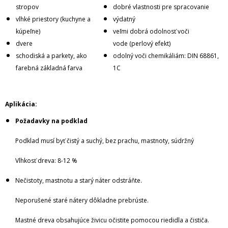
stropov
dobré vlastnosti pre spracovanie
vlhké priestory (kuchyne a
výdatný
kúpeľne)
veľmi dobrá odolnosť voči
dvere
vode (perlový efekt)
schodiská a parkety, ako
odolný voči chemikáliám: DIN 68861,
farebná základná farva
1C
Aplikácia:
Požadavky na podklad
Podklad musí byť čistý a suchý, bez prachu, mastnoty, súdržný
Vlhkosť dreva: 8-12 %
Nečistoty, mastnotu a starý náter odstráňte.
Neporušené staré nátery dôkladne prebrúste.
Mastné dreva obsahujúce živicu očistite pomocou riedidla a čističa.