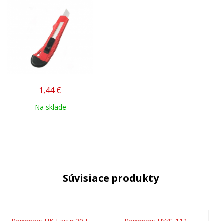
1,44
€
Na sklade
Súvisiace produkty
Remmers HK Lasur 20 L
Remmers HWS-112