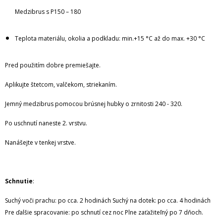
Medzibrus s P150 – 180
Teplota materiálu, okolia a podkladu: min.+15 °C až do max. +30 °C
Pred použitím dobre premiešajte.
Aplikujte štetcom, valčekom, striekaním.
Jemný medzibrus pomocou brúsnej hubky o zrnitosti 240 - 320.
Po uschnutí naneste 2. vrstvu.
Nanášejte v tenkej vrstve.
Schnutie
:
Suchý voči prachu: po cca. 2 hodinách Suchý na dotek: po cca. 4 hodinách
Pre ďalšie spracovanie: po schnutí cez noc Plne zaťažiteľný po 7 dňoch.