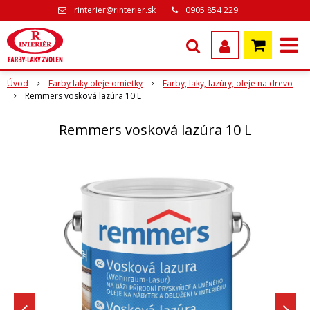
rinterier@rinterier.sk
0905 854 229
Úvod
Farby laky oleje omietky
Farby, laky, lazúry, oleje na drevo
Remmers vosková lazúra 10 L
Remmers vosková lazúra 10 L