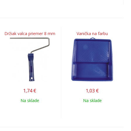
Držiak valca priemer 8 mm
Vanička na farbu
1,74
€
1,03
€
Na sklade
Na sklade