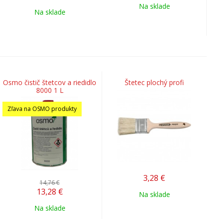
Na sklade
Na sklade
Osmo čistič štetcov a riedidlo
Štetec plochý profi
8000 1 L
Zľava na OSMO produkty
3,28
€
14,76 €
13,28
€
Na sklade
Na sklade