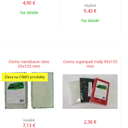
4,90
€
10,25 €
9,43
€
Na sklade
Na sklade
Osmo nanášacie rúno
Osmo superpad malý 95x155
95x155 mm
mm
Zľava na OSMO produkty
12,30 €
2,36
€
7,13
€