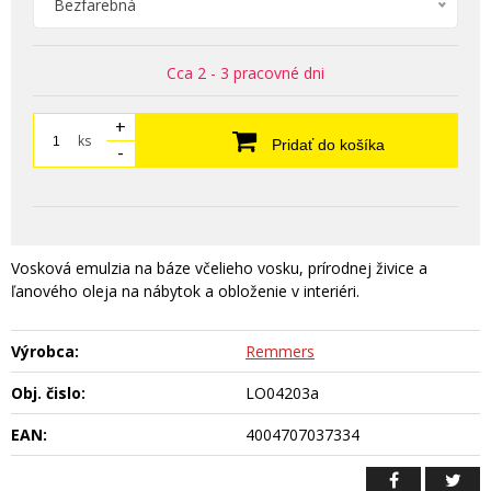
Bezfarebná
Cca 2 - 3 pracovné dni
+
ks
Pridať do košíka
-
Vosková emulzia na báze včelieho vosku, prírodnej živice a
ľanového oleja na nábytok a obloženie v interiéri.
Výrobca:
Remmers
Obj. čislo:
LO04203a
EAN:
4004707037334