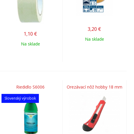
3,20
€
1,10
€
Na sklade
Na sklade
Riedidlo S6006
Orezávací nôž hobby 18 mm
Slovenský výrobok