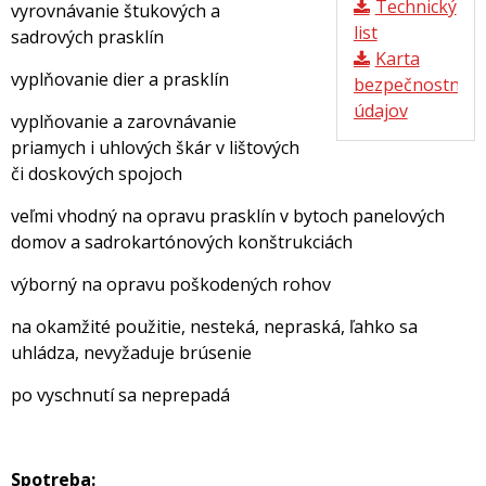
Technický
vyrovnávanie štukových a
list
sadrových prasklín
Karta
vyplňovanie dier a prasklín
bezpečnostnýc
údajov
vyplňovanie a zarovnávanie
priamych i uhlových škár v lištových
či doskových spojoch
veľmi vhodný na opravu prasklín v bytoch panelových
domov a sadrokartónových konštrukciách
výborný na opravu poškodených rohov
na okamžité použitie, nesteká, nepraská, ľahko sa
uhládza, nevyžaduje brúsenie
po vyschnutí sa neprepadá
Spotreba: