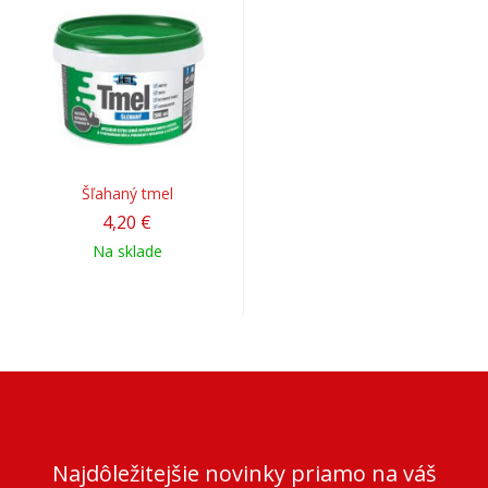
Šľahaný tmel
4,20 €
Na sklade
Najdôležitejšie novinky priamo na váš