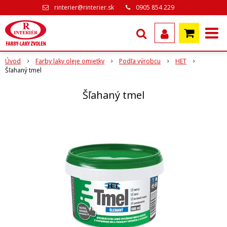
rinterier@rinterier.sk
0905 854 229
Úvod
Farby laky oleje omietky
Podľa výrobcu
HET
Šľahaný tmel
Šľahaný tmel