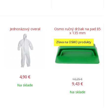
Jednorázový overal
Osmo ručný držiak na pad 85
x 135 mm
Zľava na OSMO produkty
4,90
€
10,25 €
9,43
€
Na sklade
Na sklade