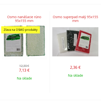
Osmo nanášacie rúno
Osmo superpad malý 95x155
95x155 mm
mm
Zľava na OSMO produkty
12,30 €
2,36
€
7,13
€
Na sklade
Na sklade