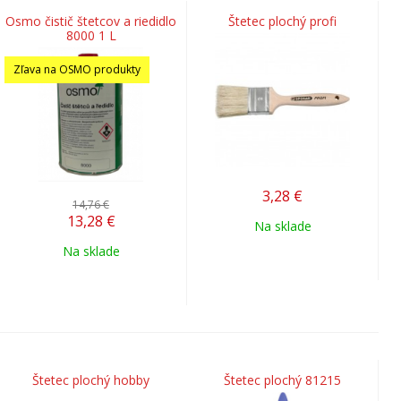
Osmo čistič štetcov a riedidlo
Štetec plochý profi
8000 1 L
Zľava na OSMO produkty
3,28
€
14,76 €
13,28
€
Na sklade
Na sklade
Štetec plochý hobby
Štetec plochý 81215