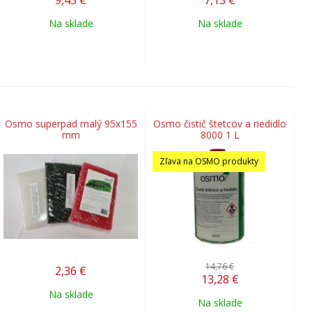
9,43
€
7,13
€
Na sklade
Na sklade
Osmo superpad malý 95x155
Osmo čistič štetcov a riedidlo
mm
8000 1 L
Zľava na OSMO produkty
14,76 €
2,36
€
13,28
€
Na sklade
Na sklade