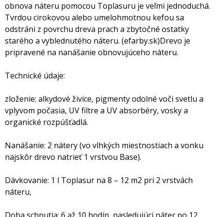
obnova náteru pomocou Toplasuru je veľmi jednoduchá.
Tvrdou cirokovou alebo umelohmotnou kefou sa
odstráni z povrchu dreva prach a zbytočné ostatky
starého a vyblednutého náteru. (efarby.sk)Drevo je
pripravené na nanášanie obnovujúceho náteru.
Technické údaje:
zloženie: alkydové živice, pigmenty odolné voči svetlu a
vplyvom počasia, UV filtre a UV absorbéry, vosky a
organické rozpúšťadlá.
Nanášanie: 2 nátery (vo vlhkých miestnostiach a vonku
najskôr drevo natrieť 1 vrstvou Base).
Dávkovanie: 1 l Toplasur na 8 – 12 m2 pri 2 vrstvách
náteru,
Doba schnutia: 6 až 10 hodín, nasledujúci náter po 12