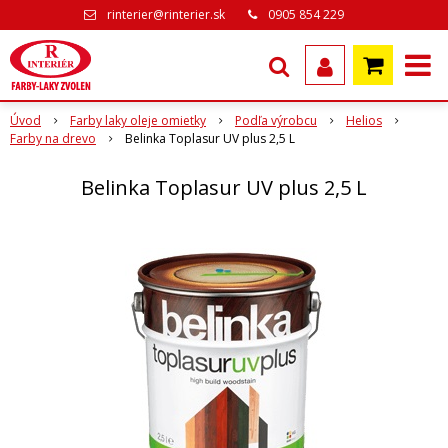
rinterier@rinterier.sk
0905 854 229
Úvod
Farby laky oleje omietky
Podľa výrobcu
Helios
Farby na drevo
Belinka Toplasur UV plus 2,5 L
Belinka Toplasur UV plus 2,5 L