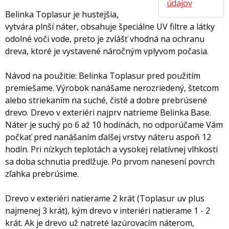
údajov
Belinka Toplasur je hustejšia,
vytvára plnší náter, obsahuje špeciálne UV filtre a látky
odolné voči vode, preto je zvlášť vhodná na ochranu
dreva, ktoré je vystavené náročným vplyvom počasia.
Návod na použitie: Belinka Toplasur pred použitím
premiešame. Výrobok nanášame nerozriedený, štetcom
alebo striekaním na suché, čisté a dobre prebrúsené
drevo. Drevo v exteriéri najprv natrieme Belinka Base.
Náter je suchý po 6 až 10 hodinách, no odporúčame Vám
počkať pred nanášaním ďalšej vrstvy náteru aspoň 12
hodín. Pri nízkych teplotách a vysokej relatívnej vlhkosti
sa doba schnutia predlžuje. Po prvom nanesení povrch
zľahka prebrúsime.
Drevo v exteriéri natierame 2 krát (Toplasur uv plus
najmenej 3 krát), kým drevo v interiéri natierame 1 - 2
krát. Ak je drevo už natreté lazúrovacím náterom,