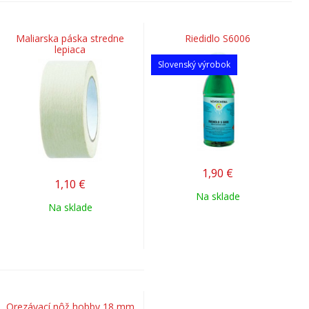
Maliarska páska stredne
Riedidlo S6006
lepiaca
Slovenský výrobok
1,90
€
1,10
€
Na sklade
Na sklade
Orezávací nôž hobby 18 mm