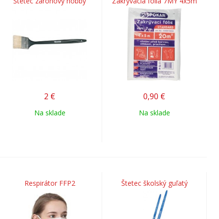
Štetec zárohový hobby
Zakrývacia fólia 7MY 4x5m
2
€
0,90
€
Na sklade
Na sklade
Respirátor FFP2
Štetec školský guľatý