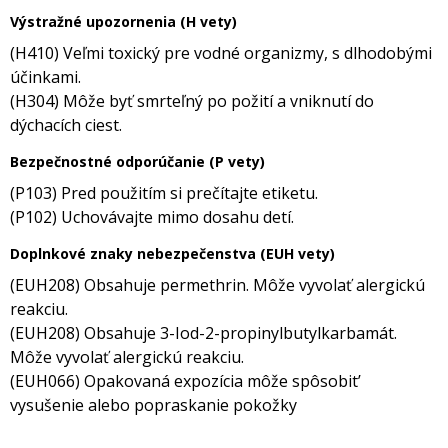
Výstražné upozornenia (H vety)
(H410) Veľmi toxický pre vodné organizmy, s dlhodobými
účinkami.
(H304) Môže byť smrteľný po požití a vniknutí do
dýchacích ciest.
Bezpečnostné odporúčanie (P vety)
(P103) Pred použitím si prečítajte etiketu.
(P102) Uchovávajte mimo dosahu detí.
Doplnkové znaky nebezpečenstva (EUH vety)
(EUH208) Obsahuje permethrin. Môže vyvolať alergickú
reakciu.
(EUH208) Obsahuje 3-Iod-2-propinylbutylkarbamát.
Môže vyvolať alergickú reakciu.
(EUH066) Opakovaná expozícia môže spôsobit’
vysušenie alebo popraskanie pokožky