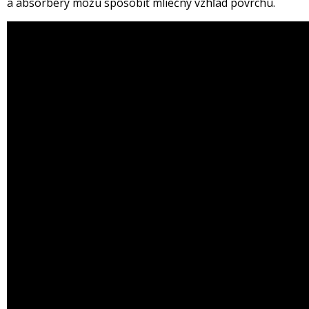
a absorbéry môžu spôsobiť mliečny vzhľad povrchu.