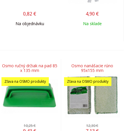
0,82
€
4,90
€
Na objednávku
Na sklade
Osmo ručný držiak na pad 85
Osmo nanášacie rúno
x 135 mm
95x155 mm
Zľava na OSMO produkty
Zľava na OSMO produkty
10,25 €
12,30 €