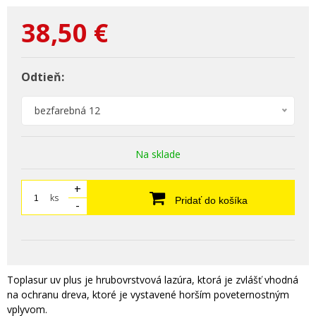
38,50
€
Odtieň:
bezfarebná 12
Na sklade
+
ks
Pridať do košíka
-
Toplasur uv plus je hrubovrstvová lazúra, ktorá je zvlášť vhodná
na ochranu dreva, ktoré je vystavené horším poveternostným
vplyvom.