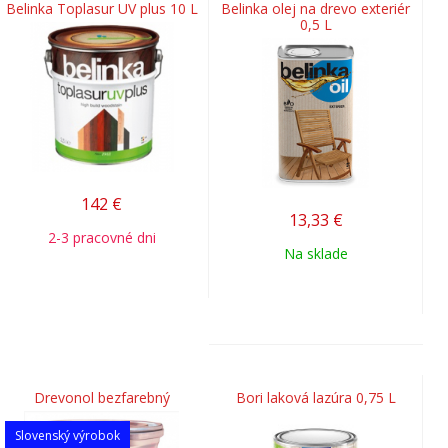
Belinka Toplasur UV plus 10 L
Belinka olej na drevo exteriér
0,5 L
142
€
13,33
€
2-3 pracovné dni
Na sklade
Drevonol bezfarebný
Bori laková lazúra 0,75 L
Slovenský výrobok