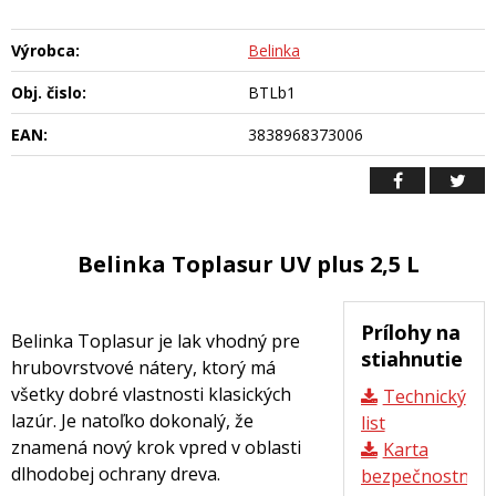
Výrobca:
Belinka
Obj. čislo:
BTLb1
EAN:
3838968373006
Belinka Toplasur UV plus 2,5 L
Prílohy na
Belinka Toplasur je lak vhodný pre
stiahnutie
hrubovrstvové nátery, ktorý má
všetky dobré vlastnosti klasických
Technický
lazúr. Je natoľko dokonalý, že
list
znamená nový krok vpred v oblasti
Karta
dlhodobej ochrany dreva.
bezpečnostnýc