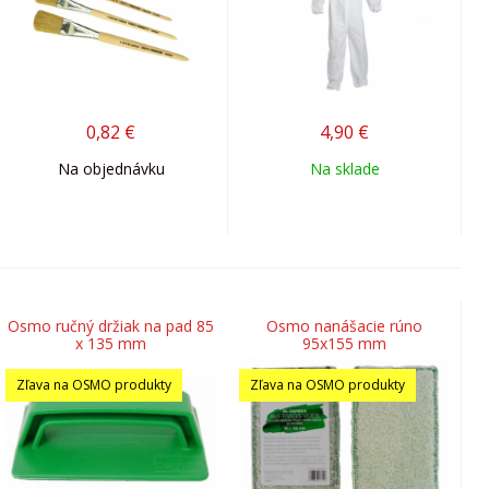
0,82
€
4,90
€
Na objednávku
Na sklade
Osmo ručný držiak na pad 85
Osmo nanášacie rúno
x 135 mm
95x155 mm
Zľava na OSMO produkty
Zľava na OSMO produkty