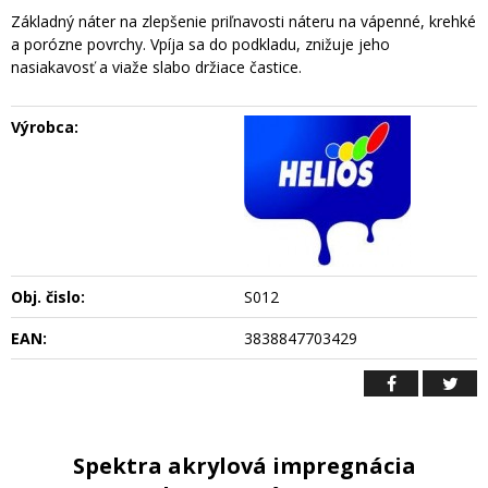
Základný náter na zlepšenie priľnavosti náteru na vápenné, krehké
a porózne povrchy. Vpíja sa do podkladu, znižuje jeho
nasiakavosť a viaže slabo držiace častice.
Výrobca:
Obj. čislo:
S012
EAN:
3838847703429
Spektra akrylová impregnácia