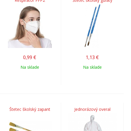
Respirátor FFP2
Štetec školský guľatý
0,99
€
1,13
€
Na sklade
Na sklade
Štetec školský zapant
Jednorázový overal