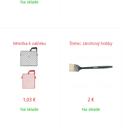
Na sklade
Mriežka k valčeku
Štetec zárohový hobby
1,03
€
2
€
Na sklade
Na sklade