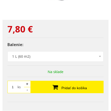
7,80
€
Balenie:
1 L (60 m2)
Na sklade
+
ks
Pridať do košíka
-