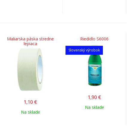
Maliarska páska stredne
Riedidlo S6006
lepiaca
Slovenský výrobok
1,90
€
1,10
€
Na sklade
Na sklade