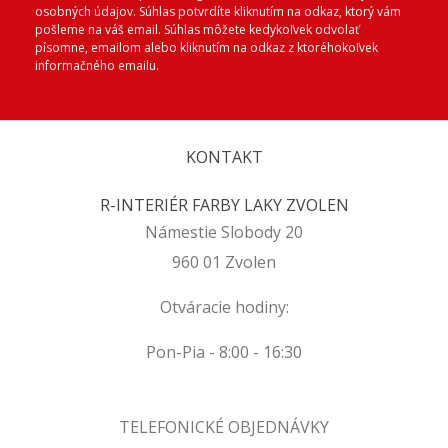
osobných údajov. Súhlas potvrdíte kliknutím na odkaz, ktorý vám
pošleme na váš email. Súhlas môžete kedykoľvek odvolať
písomne, emailom alebo kliknutím na odkaz z ktoréhokoľvek
informačného emailu.
KONTAKT
R-INTERIÉR FARBY LAKY ZVOLEN
Námestie Slobody 20
960 01 Zvolen
Otváracie hodiny:
Pon-Pia - 8:00 - 16:30
TELEFONICKÉ OBJEDNÁVKY