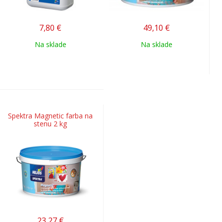
7,80
€
49,10
€
Na sklade
Na sklade
Spektra Magnetic farba na
stenu 2 kg
23,27
€