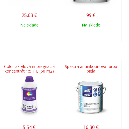
25,63
€
99
€
Na sklade
Na sklade
Color akrylová impregnácia
Spektra antinikotínová farba
koncentrát 1:5 1 L (60 m2)
biela
5,54
€
16,30
€