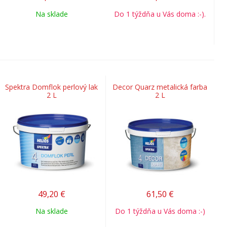
Na sklade
Do 1 týždňa u Vás doma :-).
Spektra Domflok perlový lak
Decor Quarz metalická farba
2 L
2 L
49,20
€
61,50
€
Na sklade
Do 1 týždňa u Vás doma :-)