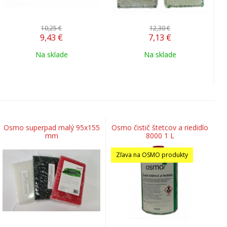
10,25 €
12,30 €
9,43
€
7,13
€
Na sklade
Na sklade
Osmo superpad malý 95x155
Osmo čistič štetcov a riedidlo
mm
8000 1 L
Zľava na OSMO produkty