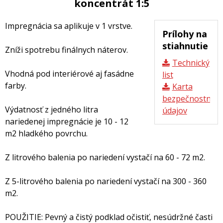
koncentrát 1:5
Impregnácia sa aplikuje v 1 vrstve.
Prílohy na
stiahnutie
Zníži spotrebu finálnych náterov.
Technický
Vhodná pod interiérové aj fasádne
list
farby.
Karta
bezpečnostnýc
Výdatnosť z jedného litra
údajov
nariedenej impregnácie je 10 - 12
m2 hladkého povrchu.
Z litrového balenia po nariedení vystačí na 60 - 72 m2.
Z 5-litrového balenia po nariedení vystačí na 300 - 360
m2.
POUŽITIE: Pevný a čistý podklad očistiť, nesúdržné časti