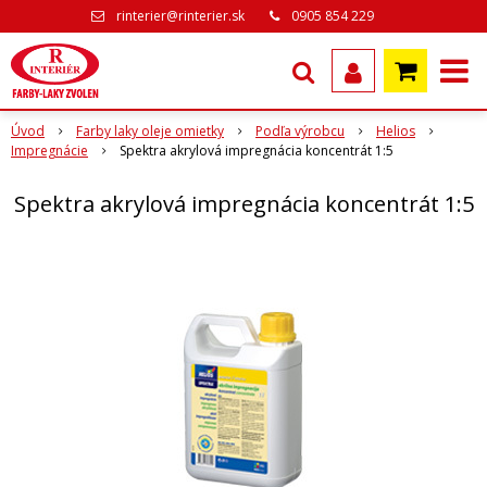
rinterier@rinterier.sk
0905 854 229
Úvod
Farby laky oleje omietky
Podľa výrobcu
Helios
Impregnácie
Spektra akrylová impregnácia koncentrát 1:5
Spektra akrylová impregnácia koncentrát 1:5